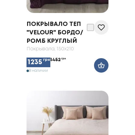
ПОКРЫВАЛО ТЕП
"VELOUR" БОРДО/
РОМБ КРУГЛЫЙ
Покрывала
, 150x210
1452
грн
грн
1235
В наличии