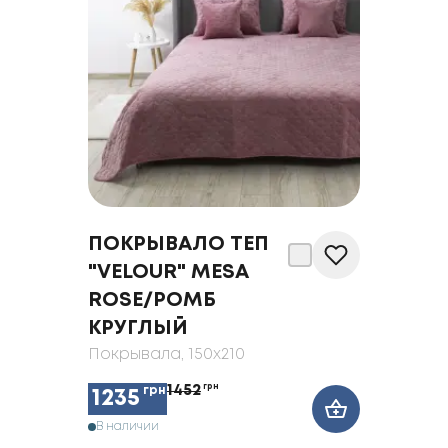
ПОКРЫВАЛО ТЕП
"VELOUR" MESA
ROSE/РОМБ
КРУГЛЫЙ
Покрывала
, 150x210
1452
грн
грн
1235
В наличии