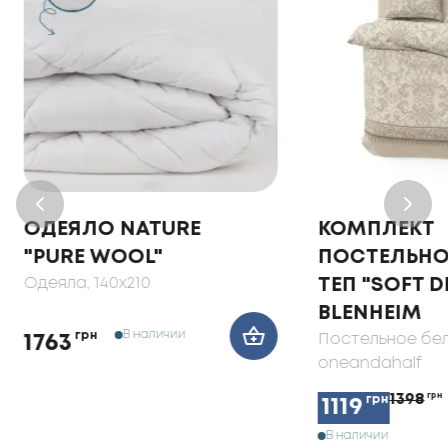
ОДЕЯЛО NATURE
КОМПЛЕКТ
"PURE WOOL"
ПОСТЕЛЬНО
Одеяла
, 140x210
ТЕП "SOFT 
BLENHEIM
В наличии
грн
Постельное бе
1763
oneandahalf
1398
грн
грн
1119
В наличии