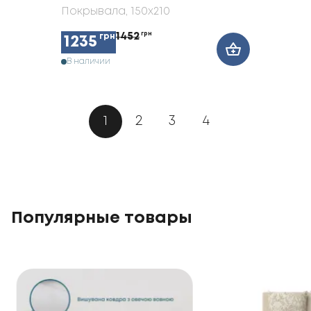
Покрывала
, 150x210
1452
грн
грн
1235
В наличии
1
2
3
4
Популярные товары