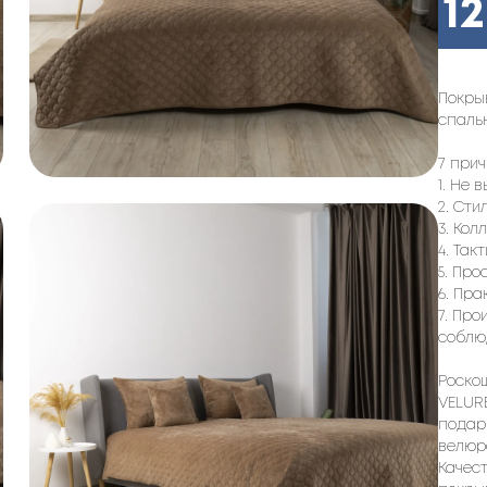
1
Покры
спаль
7 при
1. Не 
2. Сти
3. Кол
4. Так
5. Про
6. Пра
7. Про
соблю
Роско
VELUR
подар
велюр
Качес