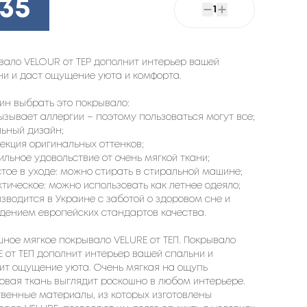
235
1
вало VELOUR от TEP дополнит интерьер вашей
ни и даст ощущение уюта и комфорта.
чин выбрать это покрывало:
вызывает аллергии – поэтому пользоваться могут все;
льный дизайн;
лекция оригинальных оттенков;
тильное удовольствие от очень мягкой ткани;
стое в уходе: можно стирать в стиральной машине;
ктическое: можно использовать как летнее одеяло;
изводится в Украине с заботой о здоровом сне и
дением европейских стандартов качества.
шное мягкое покрывало VELURE от ТЕП. Покрывало
E от ТЕП дополнит интерьер вашей спальни и
ит ощущение уюта. Очень мягкая на ощупь
овая ткань выглядит роскошно в любом интерьере.
твенные материалы, из которых изготовлены