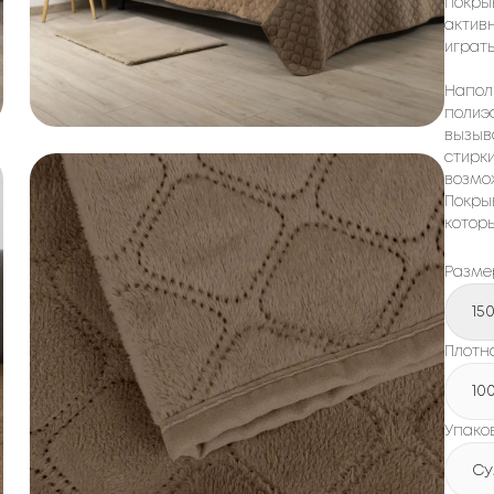
покры
активн
играть
Напол
полиэф
вызыв
стирк
возмож
Покры
котор
Разме
15
Плотно
10
Упако
Су