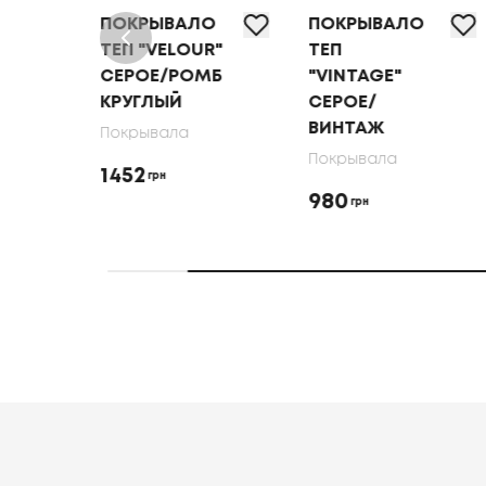
О
ПОКРЫВАЛО
ПОКРЫВАЛО
R"
ТЕП "VELOUR"
ТЕП
СЕРОЕ/РОМБ
"VINTAGE"
КРУГЛЫЙ
СЕРОЕ/
ВИНТАЖ
Покрывала
Покрывала
1452
грн
980
грн