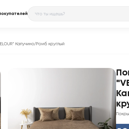
покупателей
VELOUR" Капучино/Ромб круглый
По
"V
Ка
кр
Покр