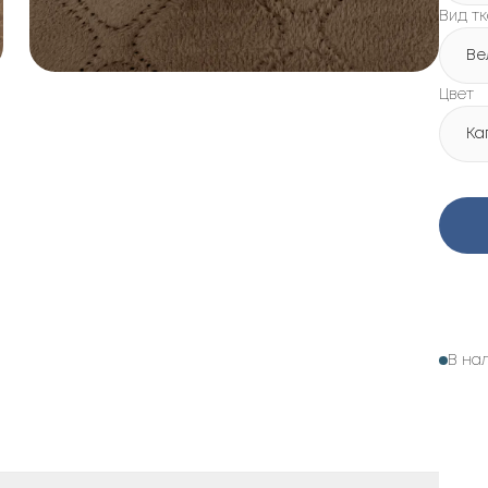
Вид т
Ве
Цвет
Ка
В на