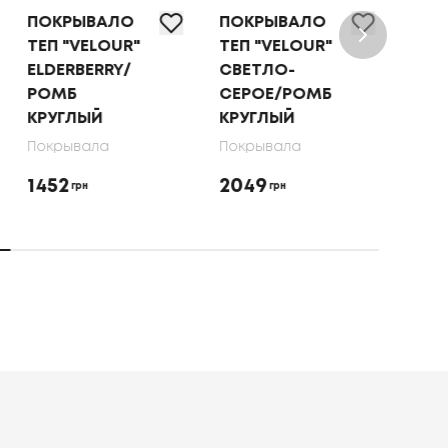
ПОКРЫВАЛО
ПОКРЫВАЛО
ПОК
ТЕП "VELOUR"
ТЕП "VELOUR"
ТЕП
ELDERBERRY/
СВЕТЛО-
КАП
РОМБ
СЕРОЕ/РОМБ
РО
КРУГЛЫЙ
КРУГЛЫЙ
КРУ
Покрывала
Покрывала
Покр
1452
2049
145
грн
грн