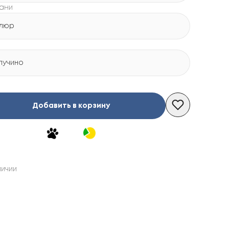
кани
люр
пучино
Добавить в корзину
личии