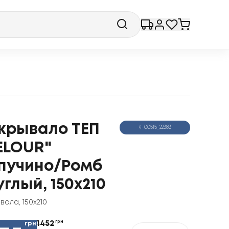
крывало ТЕП
4-00515_22383
ELOUR"
пучино/Ромб
углый, 150x210
ывала
,
150x210
1452
грн
грн