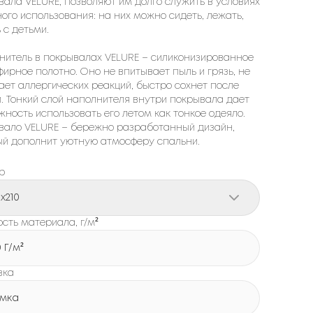
вала VELURE, позволяют им долго служить в условиях
ого использования: на них можно сидеть, лежать,
 с детьми.
нитель в покрывалах VELURE – силиконизированное
ирное полотно. Оно не впитывает пыль и грязь, не
ает аллергических реакций, быстро сохнет после
и. Тонкий слой наполнителя внутри покрывала дает
ность использовать его летом как тонкое одеяло.
вало VELURE – бережно разработанный дизайн,
ый дополнит уютную атмосферу спальни.
р
0x210
сть материала, г/м²
0 Г/м²
вка
мка