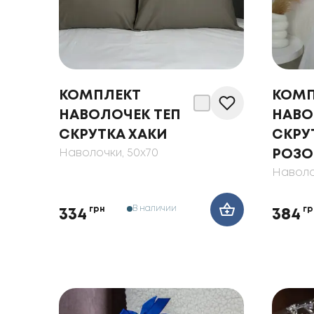
КОМПЛЕКТ
КОМП
НАВОЛОЧЕК ТЕП
НАВО
СКРУТКА ХАКИ
СКРУ
Наволочки
, 50x70
РОЗ
Наволо
В наличии
грн
гр
334
384