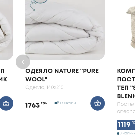
ЕП
ОДЕЯЛО NATURE "PURE
КОМП
ИК
WOOL"
ПОСТ
Одеяла
, 140x210
ТЕП 
BLEN
В наличии
грн
Постел
1763
oneand
г
1119
В налич