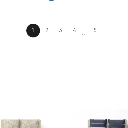
1
2
3
4
8
...