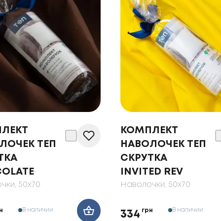
ЛЕКТ
КОМПЛЕКТ
ЛОЧЕК ТЕП
НАВОЛОЧЕК ТЕП
ТКА
СКРУТКА
OLATE
INVITED REV
чки
, 50x70
Наволочки
, 50x70
В наличии
В наличии
н
грн
334