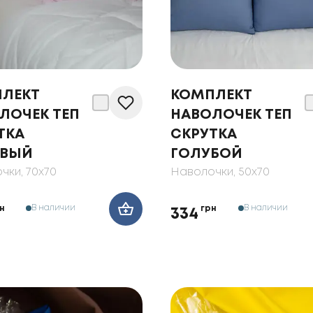
ЛЕКТ
КОМПЛЕКТ
ЛОЧЕК ТЕП
НАВОЛОЧЕК ТЕП
ТКА
СКРУТКА
ОВЫЙ
ГОЛУБОЙ
чки
, 70x70
Наволочки
, 50x70
В наличии
В наличии
н
грн
334