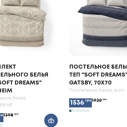
ЛЕКТ
ПОСТЕЛЬНОЕ БЕЛЬ
ЕЛЬНОГО БЕЛЬЯ
ТЕП "SOFT DREAMS
"SOFT DREAMS"
GATSBY, 70X70
HEIM
Постельное белье
, euro
ьное белье
,
1920
грн
грн
1536
ahalf
В наличии
1398
грн
рн
ии