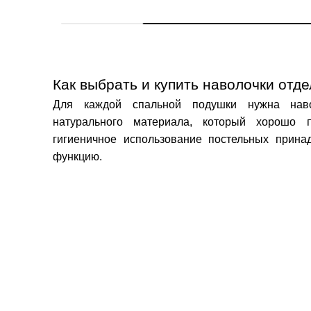
Как выбрать и купить наволочки отд
Для каждой спальной подушки нужна
нав
натурального материала, который хорошо п
гигиеничное использование постельных прина
функцию.
Материалы наволочек: от хлопка до шел
Изделия шьют из тканей, которые легко подд
преимущественно натуральные материалы. Они
наволочки купить
для дома:
Хлопок Ранфорс
. Это универсальный вариант. Т
пропускает воздух. Материал мягкий, поэтому д
отстирывается от загрязнений.
Шелк. Деликатная ткань не образует складок, по