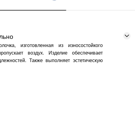
ельно
олочка
, изготовленная из износостойкого
ропускает воздух. Изделие обеспечивает
длежностей. Также выполняет эстетическую
ка
аются стирке и хорошо держат форму. Это
 гипоаллергенные и гигроскопичные. Какие
кань быстро впитывает влагу и эффективно
арит приятные тактильные ощущения. Легко
этому сон на шелковых наволочках