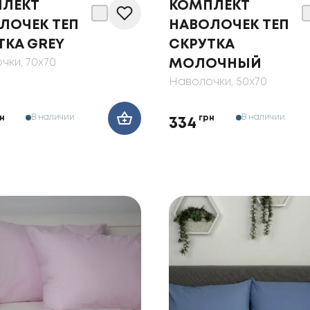
ЛЕКТ
КОМПЛЕКТ
ЛОЧЕК ТЕП
НАВОЛОЧЕК ТЕП
ТКА GREY
СКРУТКА
чки
, 70x70
МОЛОЧНЫЙ
Наволочки
, 50x70
В наличии
В наличии
н
грн
334