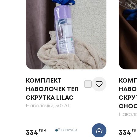
КОМПЛЕКТ
КОМП
НАВОЛОЧЕК ТЕП
НАВО
СКРУТКА LILAC
СКРУ
Наволочки
, 50x70
CHOC
Наволо
В наличии
грн
гр
334
334