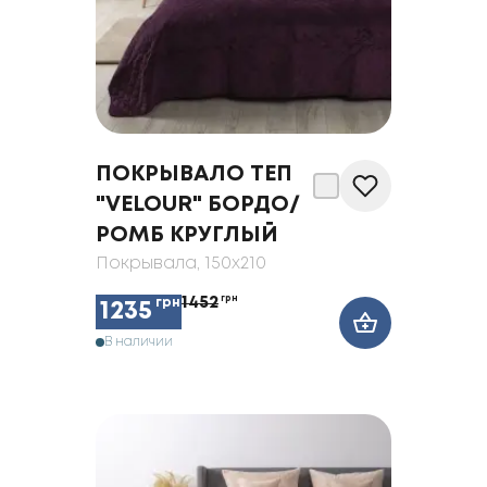
ПОКРЫВАЛО ТЕП
"VELOUR" БОРДО/
РОМБ КРУГЛЫЙ
Покрывала
, 150x210
1452
грн
грн
1235
В наличии