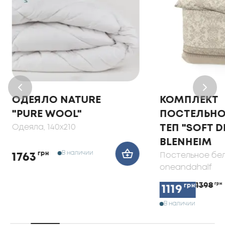
ОДЕЯЛО NATURE
КОМПЛЕКТ
"PURE WOOL"
ПОСТЕЛЬНО
Одеяла
, 140x210
ТЕП "SOFT 
BLENHEIM
В наличии
грн
Постельное бе
1763
oneandahalf
1398
грн
грн
1119
В наличии