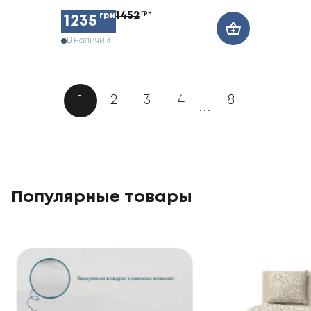
1452
грн
грн
1235
В наличии
1
2
3
4
8
...
Популярные товары