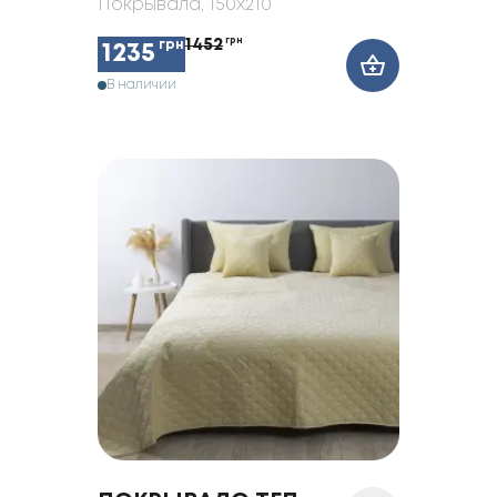
Покрывала
, 150x210
1452
грн
грн
1235
В наличии