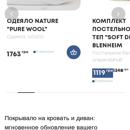
ОДЕЯЛО NATURE
КОМПЛЕКТ
"PURE WOOL"
ПОСТЕЛЬНО
Одеяла
, 140x210
ТЕП "SOFT 
BLENHEIM
В наличии
грн
Постельное бе
1763
oneandahalf
1398
грн
грн
1119
В наличии
Покрывало на кровать и диван:
мгновенное обновление вашего