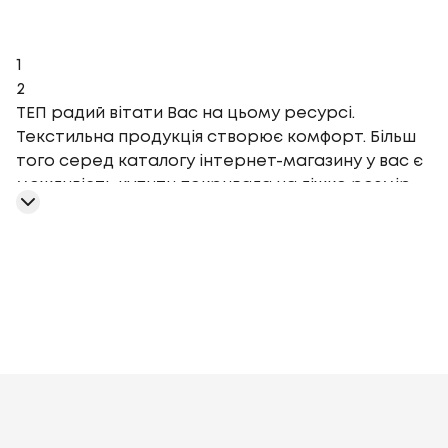
1
2
ТЕП радий вітати Вас на цьому ресурсі.
Текстильна продукція створює комфорт. Більш
того серед каталогу інтернет-магазину у вас є
можливість купити покривала на ліжко розмір
180x240 за найпривабливішими цінами, а стане
чудовим доповненням Вашого інтер'єру. Ми є
лідерами ринку у своїй галузі, тому вартість
покривала на ліжко розмір 180x240 буде нижче
ринкової. Чаще всего пользователи обирають
такий товар, як покривала на ліжко розмір
180x240 - замовити Ви можете заповнити форму
на сайті. Доставка здійснюється швидко та
100 г/м²
150 г/
якісно у наступні міста: Бровари, Олександрію,
м²
Візерунок
Мікрофібра
Велюр
Поліестер
Бавовна
Низ
Кременчук та по інших регіонах нашої країни.
мікрофібра, верх: штучне хутро
Верх: Angora