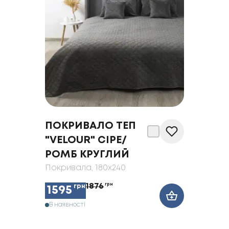
ПОКРИВАЛО ТЕП
"VELOUR" СІРЕ/
РОМБ КРУГЛИЙ
Покривала
, 180x240
1876
грн
грн
1595
В наявності