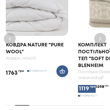
КОВДРА NATURE "PURE
КОМПЛЕКТ
WOOL"
ПОСТІЛЬНОЇ
Ковдри
, 140x210
ТЕП "SOFT 
BLENHEIM
В наявності
грн
Постільна білиз
1763
oneandahalf
1398
грн
грн
1119
В наявності