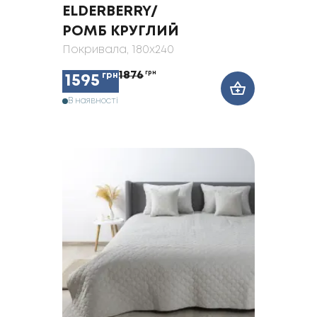
ELDERBERRY/
РОМБ КРУГЛИЙ
Покривала
, 180x240
1876
грн
грн
1595
В наявності