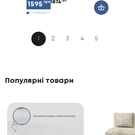
1876
грн
грн
1595
В наявності
1
2
3
4
5
Популярні товари