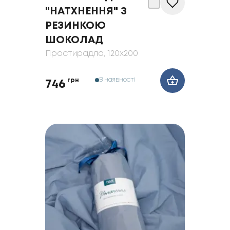
"НАТХНЕННЯ" З
РЕЗИНКОЮ
ШОКОЛАД
Простирадла
, 120x200
В наявності
грн
746