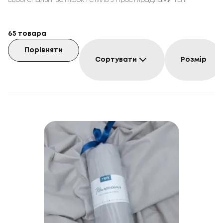
своєї спальні затишок і стиль з простирадлами ТЕП!
65
товара
Порівняти
Сортувати
Розмір