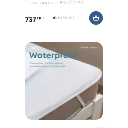
Простирадла
, 80x200x30
В наявності
грн
737