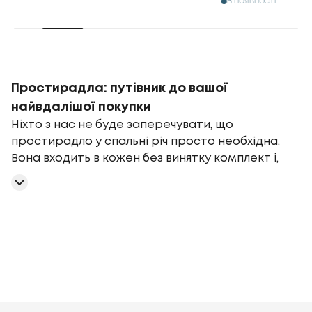
В наявності
Простирадла: путівник до вашої
найвдалішої покупки
Ніхто з нас не буде заперечувати, що
простирадло у спальні річ просто необхідна.
Вона входить в кожен без винятку комплект і,
іноді, навіть замінює ковдру (наприклад, за
кордоном воно взагалі складає собою два
простирадла, між якими розташовано м'який
наповнювач у чохлі).
Без неї точно не вдасться солодко заснути у
м'якому і затишному ліжку. Тому давайте разом
розберемося в світі домашнього текстилю та
нарешті зробимо ту саму, ідеальну покупку.
Хороше простирадло - запорука комфортного
135 г/м²
Бамбук
Поліестер
Бавовна Ранфорс
Велюр,