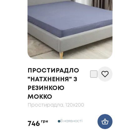
ПРОСТИРАДЛО
"НАТХНЕННЯ" З
РЕЗИНКОЮ
МОККО
Простирадла
, 120x200
В наявності
грн
746