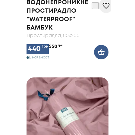
ВОДОНЕПРОНИКНЕ
ПРОСТИРАДЛО
"WATERPROOF"
БАМБУК
Простирадла
, 80x200
550
грн
грн
440
В наявності