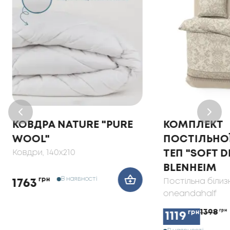
КОВДРА NATURE "PURE
КОМПЛЕКТ
WOOL"
ПОСТІЛЬНОЇ 
Ковдри
, 140x210
ТЕП "SOFT D
BLENHEIM
В наявності
грн
Постільна білизн
1763
oneandahalf
1398
грн
грн
1119