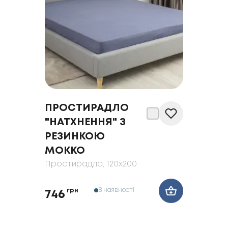
ПРОСТИРАДЛО
"НАТХНЕННЯ" З
РЕЗИНКОЮ
МОККО
Простирадла
, 120x200
В наявності
грн
746