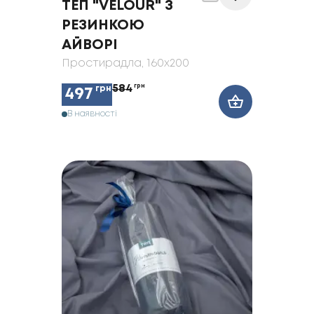
ТЕП "VELOUR" З
РЕЗИНКОЮ
АЙВОРІ
Простирадла
, 160x200
584
грн
грн
497
В наявності