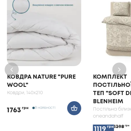
КОВДРА NATURE "PURE
КОМПЛЕКТ
WOOL"
ПОСТІЛЬНОЇ
Ковдри
, 140x210
ТЕП "SOFT 
BLENHEIM
В наявності
грн
Постільна білиз
1763
oneandahalf
1398
грн
грн
1119