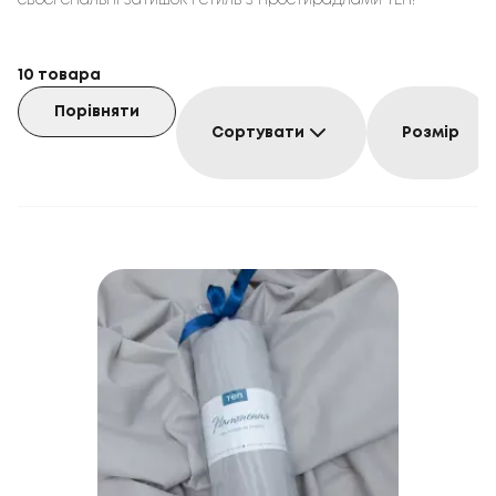
своєї спальні затишок і стиль з простирадлами ТЕП!
10
товара
Порівняти
Сортувати
Розмір