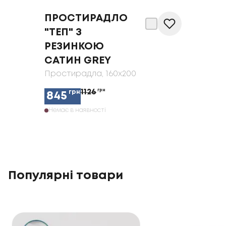
ПРОСТИРАДЛО
"ТЕП" З
РЕЗИНКОЮ
САТИН GREY
Простирадла
, 160x200
1126
грн
грн
845
Немає в наявності
Популярні товари