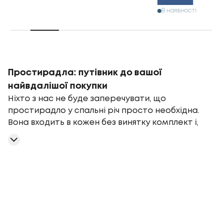
В наявності
Простирадла: путівник до вашої
найвдалішої покупки
Ніхто з нас не буде заперечувати, що
простирадло у спальні річ просто необхідна.
Вона входить в кожен без винятку комплект і,
іноді, навіть замінює ковдру (наприклад, за
кордоном воно взагалі складає собою два
простирадла, між якими розташовано м'який
наповнювач у чохлі).
Без неї точно не вдасться солодко заснути у
м'якому і затишному ліжку. Тому давайте разом
розберемося в світі домашнього текстилю та
нарешті зробимо ту саму, ідеальну покупку.