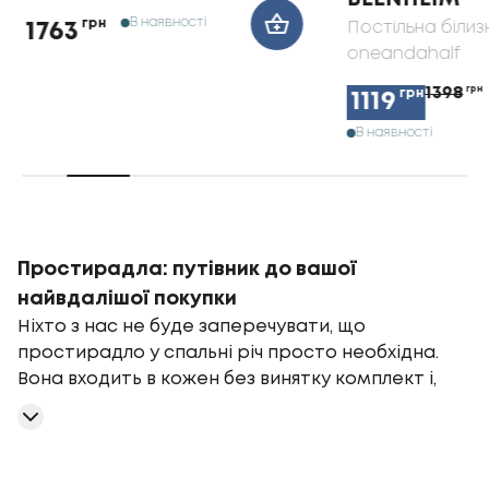
В наявності
грн
Постільна білиз
1763
oneandahalf
1398
грн
грн
1119
В наявності
Простирадла: путівник до вашої
найвдалішої покупки
Ніхто з нас не буде заперечувати, що
простирадло у спальні річ просто необхідна.
Вона входить в кожен без винятку комплект і,
іноді, навіть замінює ковдру (наприклад, за
кордоном воно взагалі складає собою два
простирадла, між якими розташовано м'який
наповнювач у чохлі).