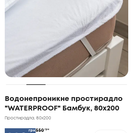
Водонепроникне простирадло
"WATERPROOF" Бамбук, 80x200
Простирадла
,
80x200
550
грн
грн