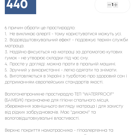
440
1
6 причин обрати це простирадло:
1.
Не викликає алергії - тому користуватися можуть усі.
2.
Водовідштовхувальний ефект - подовжує термін служби
матраца.
3.
Надійно фіксується на матраці за допомогою кутових
гумок - не утворює складки під час сну.
4.
Просте у догляді: можна прати в пральній машині.
5.
Зручний у використанні - легко одягати та знімати.
6.
Виготовляється в Україні з турботою про здоровий сон і
дотриманням європейських стандартів якості.
Вологонепроникне простирадло ТЕП "WATERPROOF"
(БАМБУК) призначене для гігієни спального місця,
збереження зовнішнього вигляду матраца і для захисту
від рідких забруднювачів. Має "дихаючі" та
вологовідштовхувальні властивості.
Верхнє покриття наматрасника - гіпоалергенна та