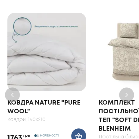
КОВДРА NATURE "PURE
КОМПЛЕКТ
WOOL"
ПОСТІЛЬНОЇ
Ковдри
, 140x210
ТЕП "SOFT 
BLENHEIM
В наявності
грн
Постільна білиз
1763