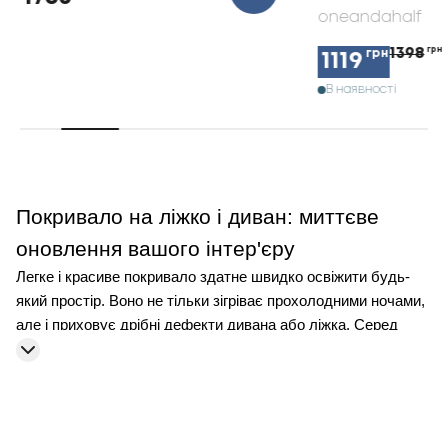
oneandahalf
1398
грн
грн
1119
В наявності
Покривало на ліжко і диван: миттєве
оновлення вашого інтер'єру
Легке і красиве покривало здатне швидко освіжити будь-
який простір. Воно не тільки зігріває прохолодними ночами,
але і приховує дрібні дефекти дивана або ліжка. Серед
різних форм, колірних рішень і фактур легко знайти
підхожий варіант під індивідуальні потреби. Але щоб не
прогадати з вибором, потрібно врахувати деякі пункти. У цій
статті зібрані рекомендації, які допоможуть вибрати
максимально відповідний виріб для вашого інтер'єру.