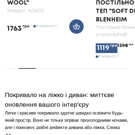
WOOL"
ПОСТІЛЬНОЇ
Ковдри
, 140x210
ТЕП "SOFT 
BLENHEIM
В наявності
грн
Постільна білиз
1763
oneandahalf
1398
грн
грн
1119
В наявності
Покривало на ліжко і диван: миттєве
оновлення вашого інтер'єру
Легке і красиве покривало здатне швидко освіжити будь-
який простір. Воно не тільки зігріває прохолодними ночами,
але і приховує дрібні дефекти дивана або ліжка. Серед
різних форм, колірних рішень і фактур легко знайти