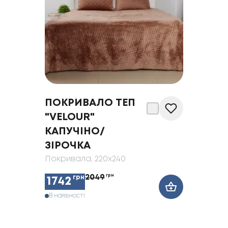
ПОКРИВАЛО ТЕП
"VELOUR"
КАПУЧIНО/
ЗIРОЧКА
Покривала
, 220x240
2049
грн
грн
1742
В наявності