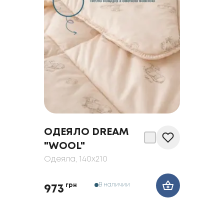
ОДЕЯЛО DREAM
"WOOL"
Одеяла
, 140x210
В наличии
грн
973