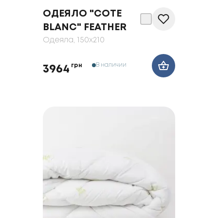
ОДЕЯЛО "COTE
BLANC" FEATHER
Одеяла
, 150x210
В наличии
грн
3964