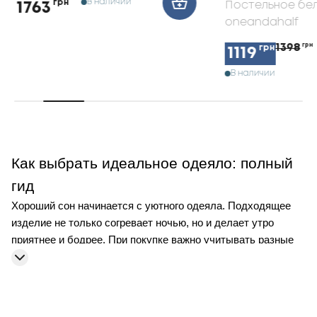
В наличии
грн
Постельное бе
1763
oneandahalf
1398
грн
грн
1119
В наличии
Как выбрать идеальное одеяло: полный
гид
Хороший сон начинается с уютного
одеяла
. Подходящее
изделие не только согревает ночью, но и делает утро
приятнее и бодрее. При покупке важно учитывать разные
факторы:
сезонность, материал наполнителя, размер и
уход
. Знание этих нюансов поможет сделать удачный
выбор. Ниже вы узнаете, на что обращать внимание при
покупке, чтобы подобрать идеальное изделие.