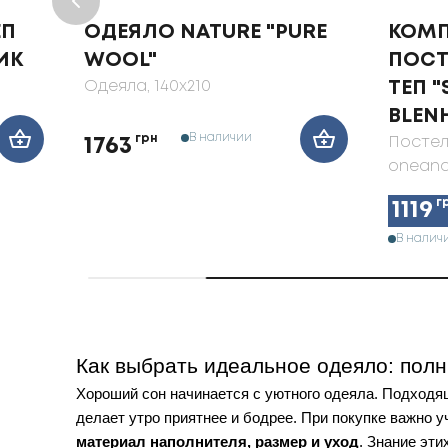
ЕП
ОДЕЯЛО NATURE "PURE
КОМП
ИК
WOOL"
ПОСТ
Одеяла
, 140x210
ТЕП 
BLEN
В наличии
грн
Постел
1763
oneand
г
1119
В налич
Как выбрать идеальное одеяло: полн
Хороший сон начинается с уютного
одеяла
. Подходящ
делает утро приятнее и бодрее. При покупке важно 
материал наполнителя, размер и уход
. Знание эт