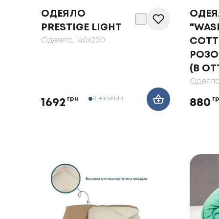
ОДЕЯЛО
ОДЕ
PRESTIGE LIGHT
"WAS
Одеяла
, 140x200
COTT
РОЗО
(В ОТ
Одеял
В наличии
грн
г
1692
880