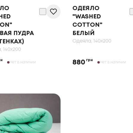
ЯЛО
ОДЕЯЛО
HED
"WASHED
ON"
COTTON"
ВАЯ ПУДРА
БЕЛЫЙ
ТЕНКАХ)
Одеяла
, 140x200
а
, 140x200
рн
грн
880
Нет в наличии
Нет в наличии