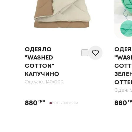
ОДЕЯЛО
ОДЕ
"WASHED
"WAS
COTTON"
COTT
КАПУЧИНО
ЗЕЛЕ
Одеяла
, 140x200
ОТТЕ
Одеял
грн
г
880
880
Нет в наличии