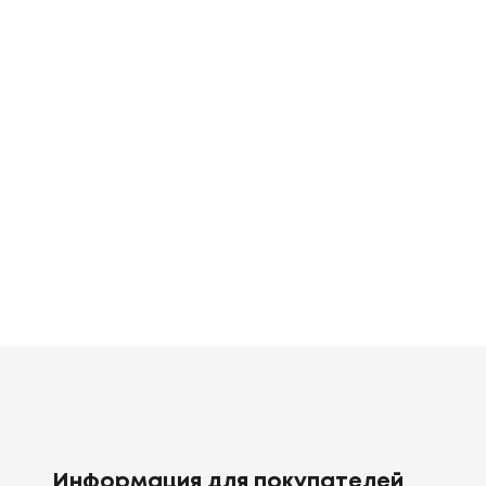
Полиестр
Хлопок-тик 100%
Премиальный
венный мех Teddy, микрофибра
450 г/м²
150 г/м² / 250 г/
нный пух
Крапива
Соя
Пух/перо
Полиэфирное
0% волокна хлопка 30% полиэфирное волокно
70%
, Double Air 70%
50% полиэфирное волокно 50%
Информация для покупателей