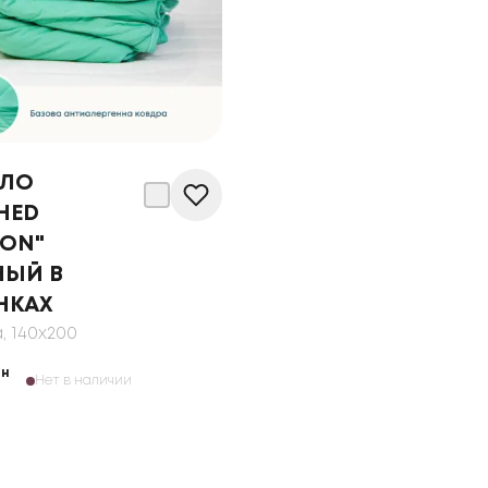
ЯЛО
HED
ON"
НЫЙ В
НКАХ
а
, 140x200
рн
Нет в наличии