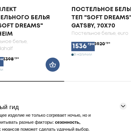
ЛЕКТ
ПОСТЕЛЬНОЕ БЕЛЬ
ЕЛЬНОГО БЕЛЬЯ
ТЕП "SOFT DREAMS
"SOFT DREAMS"
GATSBY, 70X70
HEIM
Постельное белье
, euro
ьное белье
,
1920
грн
грн
1536
ahalf
В наличии
1398
грн
рн
ии
ый гид
ее изделие не только согревает ночью, но и
учитывать разные факторы:
сезонность,
их нюансов поможет сделать удачный выбор.