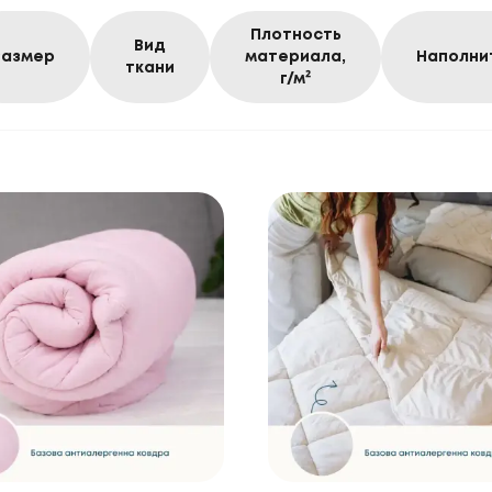
Плотность
Вид
Размер
материала,
Наполни
ткани
г/м²