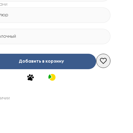
кани
люр
лочный
Добавить в корзину
личии