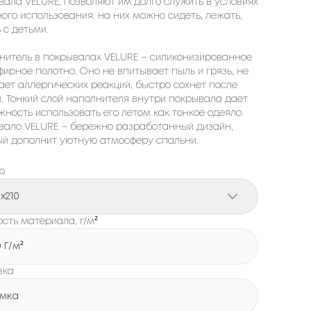
вала VELURE, позволяют им долго служить в условиях
ого использования: на них можно сидеть, лежать,
 с детьми.
нитель в покрывалах VELURE – силиконизированное
ирное полотно. Оно не впитывает пыль и грязь, не
ает аллергических реакций, быстро сохнет после
и. Тонкий слой наполнителя внутри покрывала дает
ность использовать его летом как тонкое одеяло.
вало VELURE – бережно разработанный дизайн,
ый дополнит уютную атмосферу спальни.
р
0x210
сть материала, г/м²
0 Г/м²
вка
мка