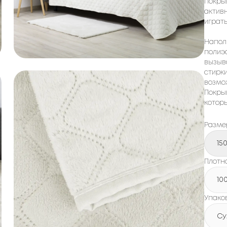
покры
активн
играть
Напол
полиэф
вызыв
стирк
возмож
Покры
котор
Разме
15
Плотно
10
Упако
Су