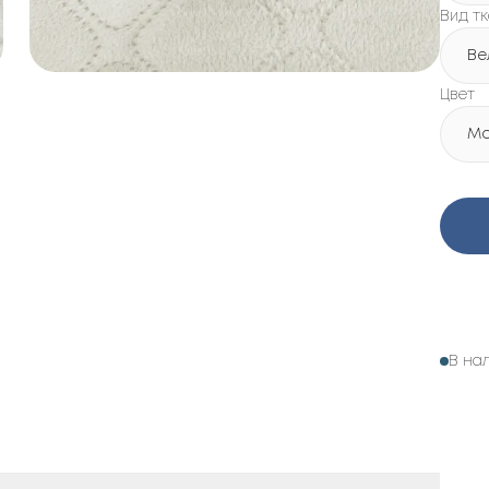
Вид т
Ве
Цвет
Мо
В на