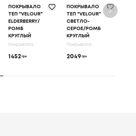
ПОКРЫВАЛО
ПОКРЫВАЛО
ТЕП "VELOUR"
ТЕП "VELOUR"
СВЕТЛО-
КАПУЧИНО/
СЕРОЕ/РОМБ
РОМБ
КРУГЛЫЙ
КРУГЛЫЙ
Покрывала
Покрывала
2049
1452
грн
грн