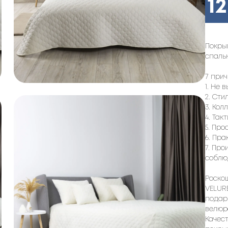
1
Покры
спаль
7 при
1. Не 
2. Сти
3. Кол
4. Так
5. Про
6. Пра
7. Про
соблю
Роско
VELUR
подар
велюр
Качес