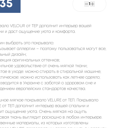
235
1
вало VELOUR от TEP дополнит интерьер вашей
ни и даст ощущение уюта и комфорта.
чин выбрать это покрывало:
вызывает аллергии – поэтому пользоваться могут все;
льный дизайн;
лекция оригинальных оттенков;
тильное удовольствие от очень мягкой ткани;
стое в уходе: можно стирать в стиральной машине;
ктическое: можно использовать как летнее одеяло;
изводится в Украине с заботой о здоровом сне и
дением европейских стандартов качества.
шное мягкое покрывало VELURE от ТЕП. Покрывало
E от ТЕП дополнит интерьер вашей спальни и
ит ощущение уюта. Очень мягкая на ощупь
овая ткань выглядит роскошно в любом интерьере.
твенные материалы, из которых изготовлены