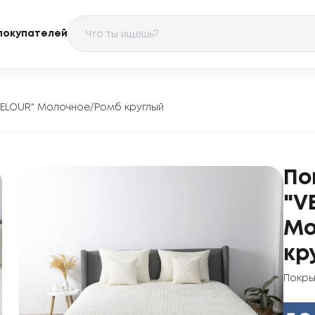
покупателей
VELOUR" Молочное/Ромб круглый
По
"V
Мо
кр
Покр