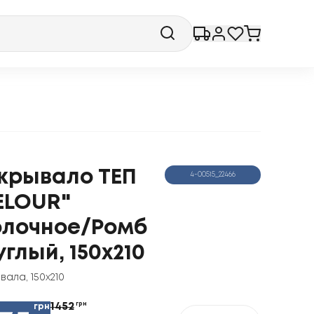
крывало ТЕП
4-00515_22466
ELOUR"
лочное/Ромб
углый, 150x210
ывала
,
150x210
1452
грн
грн