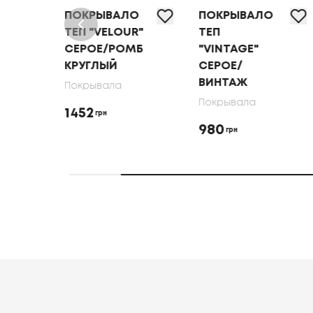
ВАЛО
ПОКРЫВАЛО
ПОКРЫВАЛО
ELOUR"
ТЕП
ТЕП "VELOUR"
/РОМБ
"VINTAGE"
ELDERBERRY/
ЫЙ
СЕРОЕ/
РОМБ
ВИНТАЖ
КРУГЛЫЙ
ала
Покрывала
Покрывала
980
1452
грн
грн