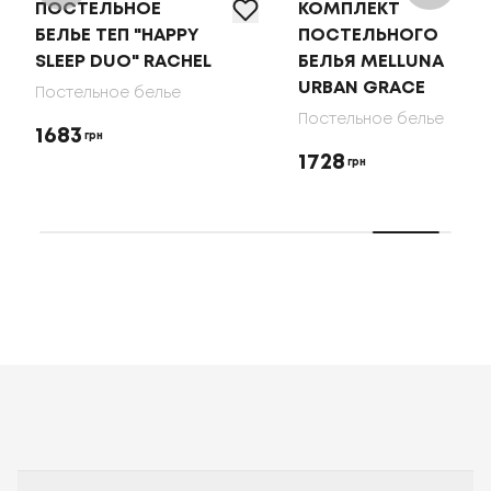
ПОСТЕЛЬНОЕ
КОМПЛЕКТ
БЕЛЬЕ ТЕП "HAPPY
ПОСТЕЛЬНОГО
SLEEP DUO" RACHEL
БЕЛЬЯ MELLUNA
URBAN GRACE
Постельное белье
Постельное белье
1683
грн
1728
грн