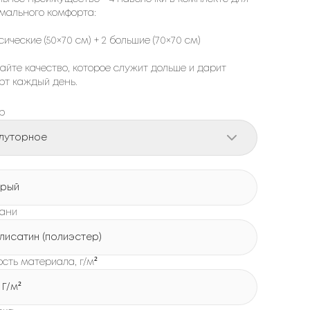
мального комфорта:
сические (50×70 см) + 2 большие (70×70 см)
айте качество, которое служит дольше и дарит
рт каждый день.
р
луторное
рый
кани
лисатин (полиэстер)
сть материала, г/м²
 Г/м²