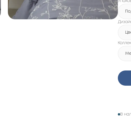
Упако
По
Дизай
Цв
Колле
Me
В на