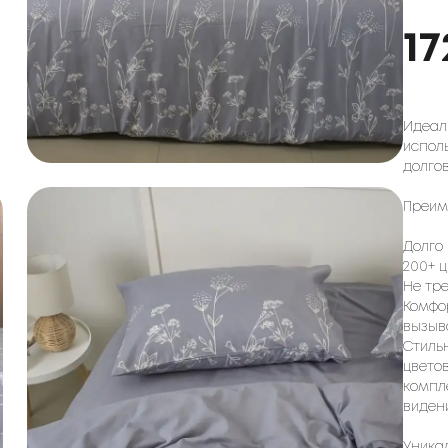
17
Идеал
испол
долгов
Преим
Долго 
200+ ц
Не тре
Комфо
вызыв
Стиль
цвето
компл
виден
Уника