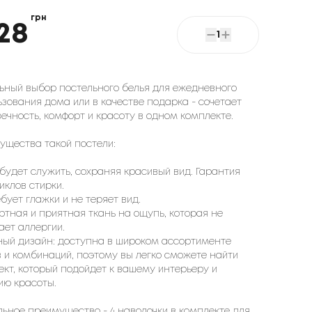
грн
28
1
ьный выбор постельного белья для ежедневного
ьзования дома или в качестве подарка - сочетает
ечность, комфорт и красоту в одном комплекте.
ущества такой постели:
будет служить, сохраняя красивый вид. Гарантия
иклов стирки.
бует глажки и не теряет вид.
ртная и приятная ткань на ощупь, которая не
ает аллергии.
ный дизайн: доступна в широком ассортименте
в и комбинаций, поэтому вы легко сможете найти
ект, который подойдет к вашему интерьеру и
ию красоты.
льное преимущество - 4 наволочки в комплекте для