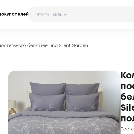
покупателей
постельного белья Melluna Silent Garden
Ко
по
бе
Si
по
Посте