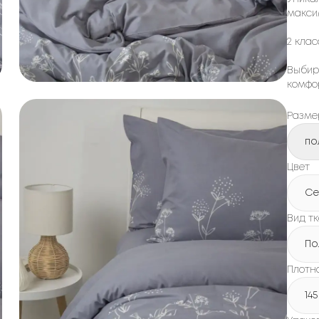
макси
2 клас
Выбир
комфо
Разме
по
Цвет
Се
Вид т
По
Плотно
145