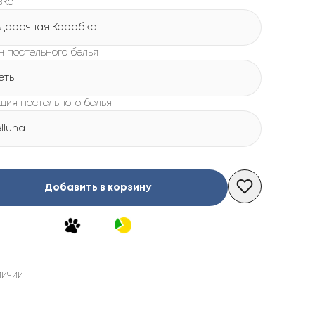
вка
дарочная Коробка
н постельного белья
еты
кция постельного белья
lluna
Добавить в корзину
личии