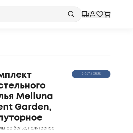
мплект
2-04712_33535
стельного
лья Melluna
lent Garden,
луторное
льное белье
,
полуторное