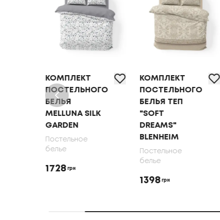
КОМПЛЕКТ
КОМПЛЕКТ
ОГО
ПОСТЕЛЬНОГО
ПОСТЕЛЬНОГО
БЕЛЬЯ
БЕЛЬЯ ТЕП
MELLUNA SILK
"SOFT
DEN
GARDEN
DREAMS"
BLENHEIM
Постельное
белье
Постельное
белье
1728
грн
1398
грн