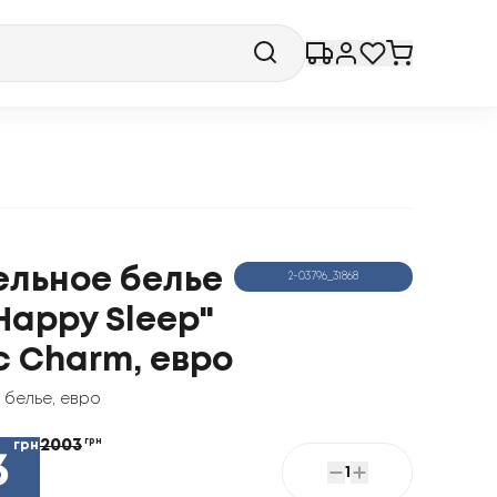
ельное белье
2-03796_31868
Happy Sleep"
c Charm, евро
 белье
,
евро
2003
грн
грн
3
1