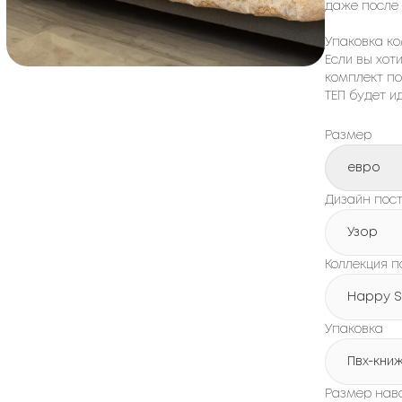
даже после 
Упаковка ко
Если вы хот
комплект по
ТЕП будет 
Размер
евро
Дизайн пост
Узор
Коллекция п
Happy S
Упаковка
Пвх-кни
Размер нав