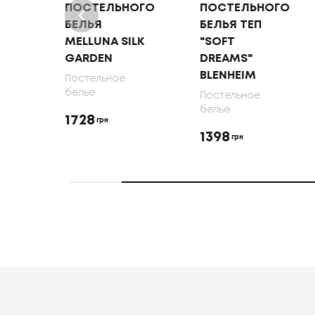
ГО
ПОСТЕЛЬНОГО
ПОСТЕЛЬНОГО
БЕЛЬЯ
БЕЛЬЯ ТЕП
MELLUNA SILK
"SOFT
EN
GARDEN
DREAMS"
BLENHEIM
Постельное
белье
Постельное
белье
1728
грн
1398
грн