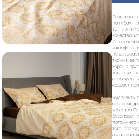
Лечь в пост
на губах – 
ТЕП "HAPPY 
качества: м
Изготовлен 
и комфорт в
не вызывает
ткани и ее
хорошо проп
того, компл
современный
создаст не
Комплекты п
сертифицир
качества Oe
безопасен и
потому его 
того, благо
экологическ