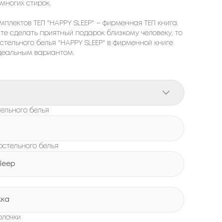
многих стирок.
мплектов ТЕП "HAPPY SLEEP" – фирменная ТЕП книга.
ите сделать приятный подарок близкому человеку, то
стельного белья "HAPPY SLEEP" в фирменной книге
идеальным вариантом.
ельного белья
остельного белья
leep
жка
олочки