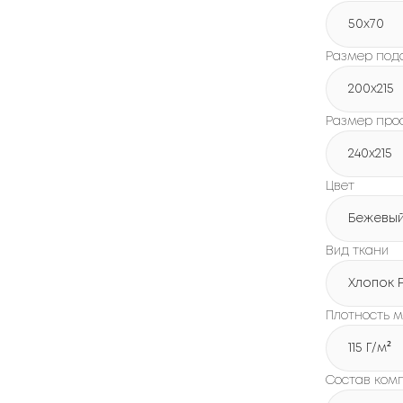
50x70
Размер под
200х215
Размер про
240х215
Цвет
Бежевы
Вид ткани
Хлопок 
Плотность м
115 Г/м²
Состав ком