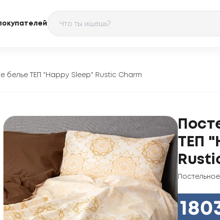
покупателей
е белье ТЕП "Happy Sleep" Rustic Charm
Пост
ТЕП "
Rusti
Постельное
180