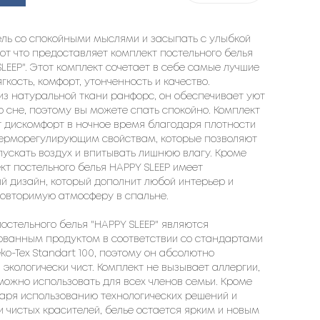
ель со спокойными мыслями и засыпать с улыбкой
вот что предоставляет комплект постельного белья
SLEEP". Этот комплект сочетает в себе самые лучшие
ягкость, комфорт, утонченность и качество.
из натуральной ткани ранфорс, он обеспечивает уют
о сне, поэтому вы можете спать спокойно. Комплект
 дискомфорт в ночное время благодаря плотности
 терморегулирующим свойствам, которые позволяют
ускать воздух и впитывать лишнюю влагу. Кроме
ект постельного белья HAPPY SLEEP имеет
 дизайн, который дополнит любой интерьер и
повторимую атмосферу в спальне.
остельного белья "HAPPY SLEEP" являются
ованным продуктом в соответствии со стандартами
ko-Tex Standart 100, поэтому он абсолютно
 экологически чист. Комплект не вызывает аллергии,
можно использовать для всех членов семьи. Кроме
даря использованию технологических решений и
и чистых красителей, белье остается ярким и новым