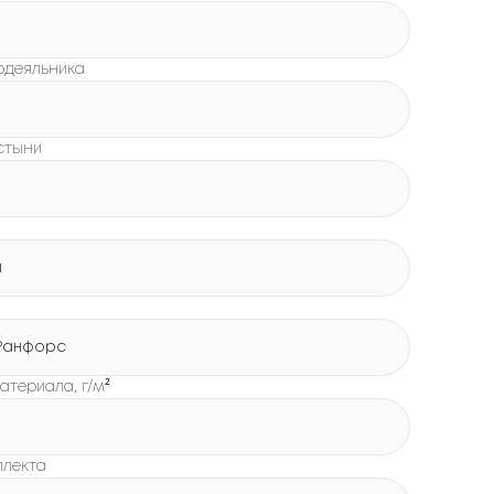
одеяльника
стыни
й
Ранфорс
атериала, г/м²
плекта