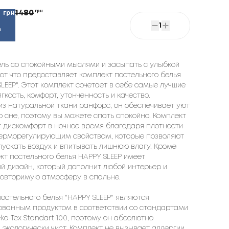
1480
грн
грн
2
1
ель со спокойными мыслями и засыпать с улыбкой
вот что предоставляет комплект постельного белья
SLEEP". Этот комплект сочетает в себе самые лучшие
ягкость, комфорт, утонченность и качество.
из натуральной ткани ранфорс, он обеспечивает уют
о сне, поэтому вы можете спать спокойно. Комплект
 дискомфорт в ночное время благодаря плотности
 терморегулирующим свойствам, которые позволяют
ускать воздух и впитывать лишнюю влагу. Кроме
ект постельного белья HAPPY SLEEP имеет
 дизайн, который дополнит любой интерьер и
повторимую атмосферу в спальне.
остельного белья "HAPPY SLEEP" являются
ованным продуктом в соответствии со стандартами
ko-Tex Standart 100, поэтому он абсолютно
 экологически чист. Комплект не вызывает аллергии,