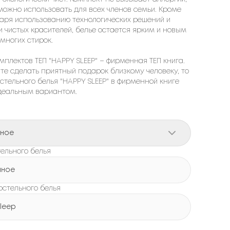
можно использовать для всех членов семьи. Кроме
даря использованию технологических решений и
и чистых красителей, белье остается ярким и новым
многих стирок.
мплектов ТЕП "HAPPY SLEEP" – фирменная ТЕП книга.
ите сделать приятный подарок близкому человеку, то
стельного белья "HAPPY SLEEP" в фирменной книге
идеальным вариантом.
рное
ельного белья
нное
остельного белья
leep