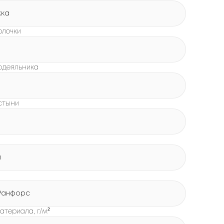
жка
олочки
одеяльника
стыни
й
Ранфорс
атериала, г/м²