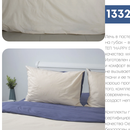
133
Лечь в пост
на губах – 
ТЕП "HAPPY 
качества: м
Изготовлен 
и комфорт в
не вызывает
ткани и ее
хорошо проп
того, компл
современный
создаст не
Комплекты п
сертифицир
качества Oe
безопасен и