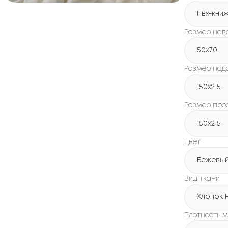
Пвх-кни
Размер нав
50x70
Размер под
150х215
Размер про
150х215
Цвет
Бежевы
Вид ткани
Хлопок 
Плотность м