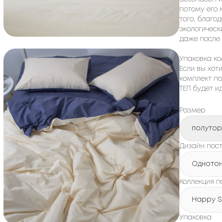
потому его 
того, благо
экологическ
даже после 
Упаковка ко
Если вы хот
комплект по
ТЕП будет 
Размер
полуто
Дизайн пост
Одното
Коллекция п
Happy S
Упаковка