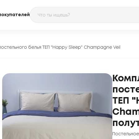
покупателей
постельного белья ТЕП "Happy Sleep" Champagne Veil
Комп
пост
ТЕП "
Cham
полу
Постельное