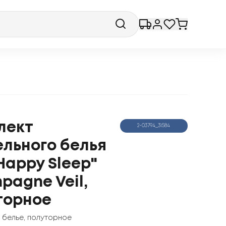
лект
2-03794_31584
ельного белья
Happy Sleep"
pagne Veil,
торное
 белье
,
полуторное