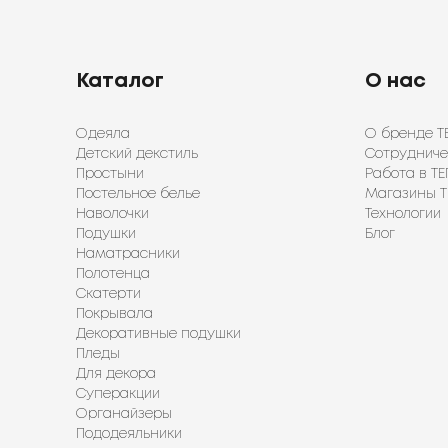
Каталог
О нас
Одеяла
О бренде Т
Детский декстиль
Сотрудниче
Простыни
Работа в ТЕ
Постельное белье
Магазины Т
Наволочки
Технологии
Подушки
Блог
Наматрасники
Полотенца
Скатерти
Покрывала
Декоративные подушки
Пледы
Для декора
Суперакции
Органайзеры
Пододеяльники