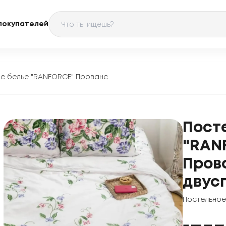
покупателей
е белье "RANFORCE" Прованс
Пост
"RAN
Пров
двус
Постельное