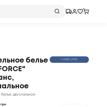
ельное белье
2-00887_09325
FORCE"
анс,
пальное
 белье
,
двуспальное
грн