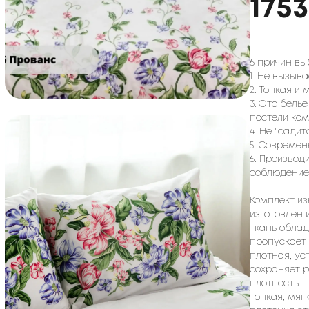
1753
6 причин вы
1. Не вызыв
2. Тонкая и
3. Это бель
постели ком
4. Не "сади
5. Современ
6. Производ
соблюдение
Комплект из
изготовлен 
ткань обла
пропускает 
плотная, ус
сохраняет р
плотность –
тонкая, мяг