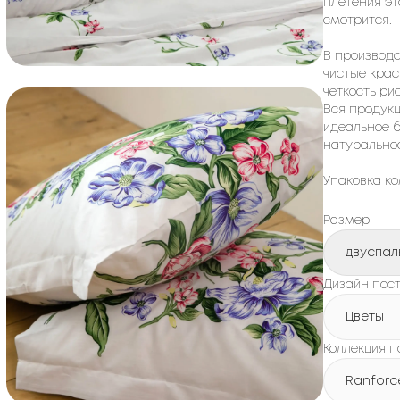
плетения эт
смотрится.
В производс
чистые крас
четкость ри
Вся продукц
идеальное б
натуральнос
Упаковка ко
Размер
двуспал
Дизайн пост
Цветы
Коллекция п
Ranforc