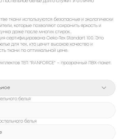
о постельное белье долго служит и отлично
тве ткани используются безопасные и экологически
ители, которые позволяют сохранить яркость и
сунка даже после многих стирок.
ия сертифицирована Oeko-Tex Standart 100. Это
елье для тех, кто ценит высокое качество и
ть ткани по оптимальной цене.
мплектов ТЕП "RANFORCE" – прозрачный ПВХ-пакет.
ьное
ельного белья
остельного белья
e