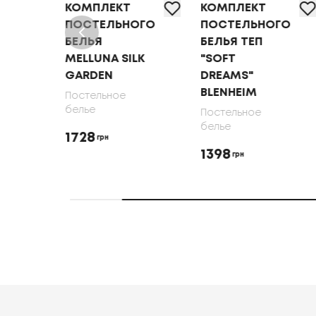
КОМПЛЕКТ
КОМПЛЕКТ
ОГО
ПОСТЕЛЬНОГО
ПОСТЕЛЬНОГО
БЕЛЬЯ
БЕЛЬЯ ТЕП
MELLUNA SILK
"SOFT
DEN
GARDEN
DREAMS"
BLENHEIM
Постельное
белье
Постельное
белье
1728
грн
1398
грн