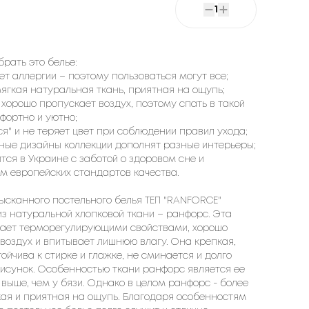
1
брать это белье:
ает аллергии – поэтому пользоваться могут все;
 мягкая натуральная ткань, приятная на ощупь;
е хорошо пропускает воздух, поэтому спать в такой
фортно и уютно;
тся" и не теряет цвет при соблюдении правил ухода;
ные дизайны коллекции дополнят разные интерьеры;
ится в Украине с заботой о здоровом сне и
м европейских стандартов качества.
ысканного постельного белья ТЕП "RANFORCE"
из натуральной хлопковой ткани – ранфорс. Эта
дает терморегулирующими свойствами, хорошо
воздух и впитывает лишнюю влагу. Она крепкая,
тойчива к стирке и глажке, не сминается и долго
исунок. Особенностью ткани ранфорс является ее
 выше, чем у бязи. Однако в целом ранфорс - более
кая и приятная на ощупь. Благодаря особенностям