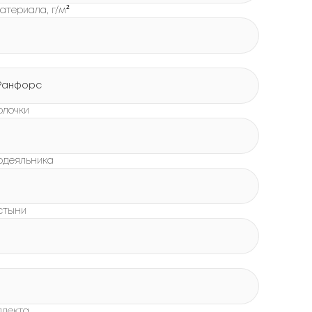
атериала, г/м²
Ранфорс
олочки
одеяльника
стыни
плекта