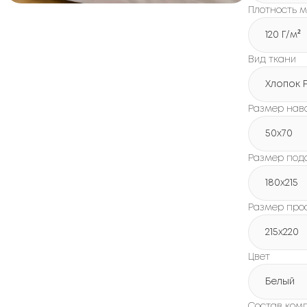
Плотность м
120 Г/м²
Вид ткани
Хлопок 
Размер нав
50x70
Размер под
180х215
Размер про
215х220
Цвет
Белый
Состав ком