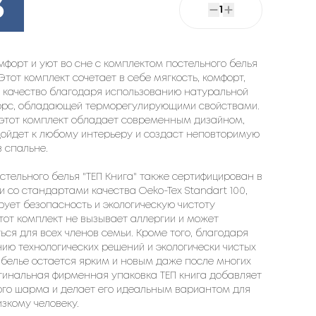
3
1
мфорт и уют во сне с комплектом постельного белья
 Этот комплект сочетает в себе мягкость, комфорт,
и качество благодаря использованию натуральной
орс, обладающей терморегулирующими свойствами.
 этот комплект обладает современным дизайном,
дойдет к любому интерьеру и создаст неповторимую
 спальне.
стельного белья "ТЕП Книга" также сертифицирован в
и со стандартами качества Oeko-Tex Standart 100,
рует безопасность и экологическую чистоту
тот комплект не вызывает аллергии и может
ься для всех членов семьи. Кроме того, благодаря
ию технологических решений и экологически чистых
 белье остается ярким и новым даже после многих
гинальная фирменная упаковка ТЕП книга добавляет
ого шарма и делает его идеальным вариантом для
зкому человеку.