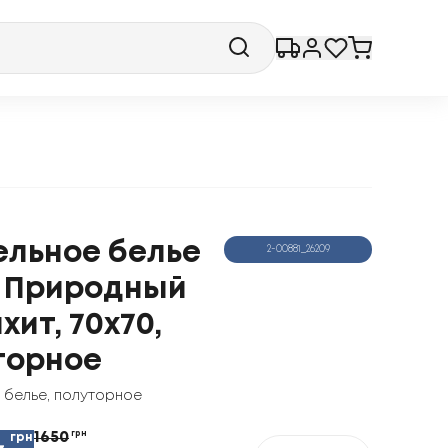
ельное белье
2-00881_26209
" Природный
ит, 70x70,
торное
 белье
,
полуторное
1650
грн
грн