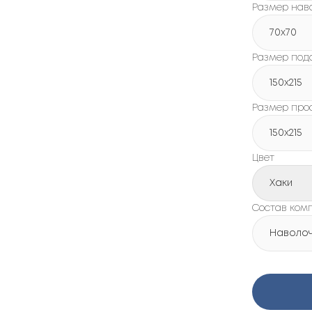
Размер нав
70x70
Размер под
150х215
Размер про
150х215
Цвет
Хаки
Состав ком
Наволочк