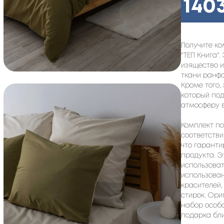
140
Получите ко
"ТЕП Книга".
изящество 
ткани ранф
Кроме того,
который по
атмосферу в
Комплект по
соответстви
что гаранти
продукта. Э
использоват
использован
красителей,
стирок. Ори
набор особ
подарка бли