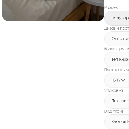
Размер
полуто
Дизайн пост
Одното
Коллекция п
Теп Кни
Плотность м
115 Г/м²
Упаковка
Пвх-кни
Вид ткани
Хлопок 