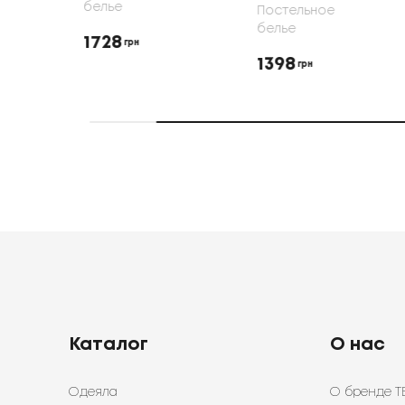
белье
Постельное
белье
1728
грн
1398
грн
Каталог
О нас
Одеяла
О бренде Т