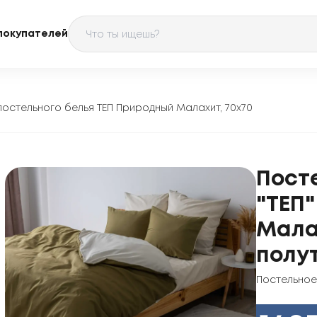
покупателей
постельного белья ТЕП Природный Малахит, 70x70
Пост
"ТЕП
Малах
полу
Постельное