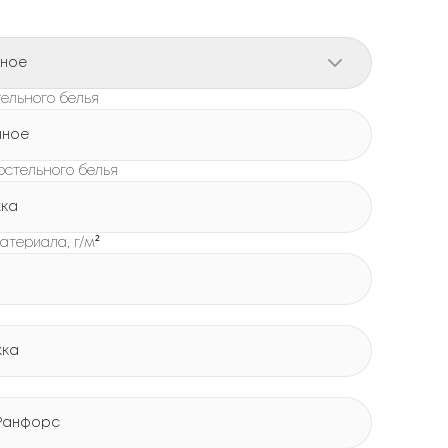
рное
ельного белья
нное
остельного белья
жка
атериала, г/м²
жка
Ранфорс