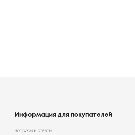
е
Постельное
Постельное
белье
белье
0
грн
1920
1398
грн
грн
Информация для покупателей
Вопросы и ответы