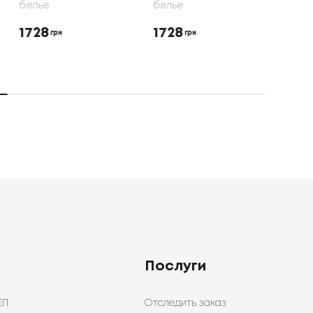
белье
белье
бель
1728
1728
165
грн
грн
Послуги
ЕП
Отследить заказ