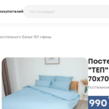
покупателей
постельного белья ТЕП Афины
Пост
"ТЕП"
70х70
Постельное
990