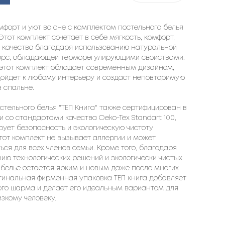
мфорт и уют во сне с комплектом постельного белья
 Этот комплект сочетает в себе мягкость, комфорт,
и качество благодаря использованию натуральной
орс, обладающей терморегулирующими свойствами.
 этот комплект обладает современным дизайном,
дойдет к любому интерьеру и создаст неповторимую
 спальне.
стельного белья "ТЕП Книга" также сертифицирован в
и со стандартами качества Oeko-Tex Standart 100,
рует безопасность и экологическую чистоту
тот комплект не вызывает аллергии и может
ься для всех членов семьи. Кроме того, благодаря
ию технологических решений и экологически чистых
 белье остается ярким и новым даже после многих
гинальная фирменная упаковка ТЕП книга добавляет
ого шарма и делает его идеальным вариантом для
зкому человеку.