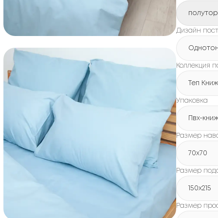
полуто
Дизайн пост
Одното
Коллекция п
Теп Кни
Упаковка
Пвх-кни
Размер нав
70x70
Размер под
150х215
Размер про