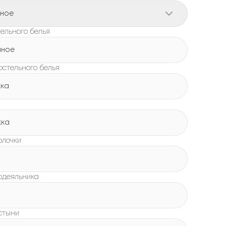
рное
ельного белья
нное
остельного белья
жка
жка
олочки
одеяльника
стыни