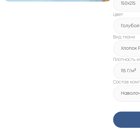
150х215
Цвет
Голубой
Вид ткани
Хлопок 
Плотность м
115 Г/м²
Состав ком
Наволочк