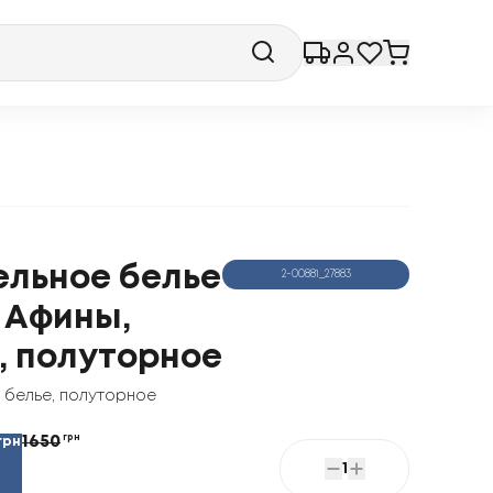
ельное белье
2-00881_27883
 Афины,
, полуторное
 белье
,
полуторное
1650
грн
грн
1