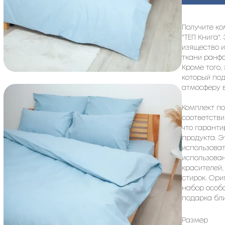
Получите ко
"ТЕП Книга".
изящество 
ткани ранф
Кроме того,
который по
атмосферу в
Комплект по
соответстви
что гаранти
продукта. Э
использоват
использован
красителей,
стирок. Ори
набор особ
подарка бли
Размер