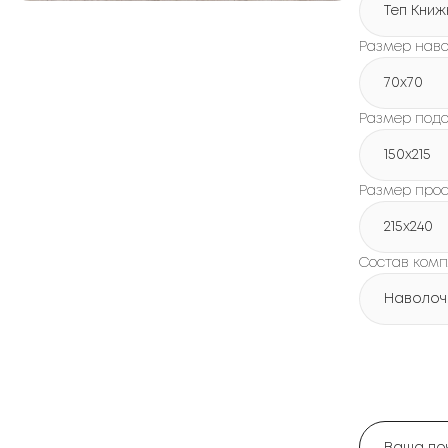
Теп Книж
Размер наво
70x70
Размер под
150х215
Размер про
215х240
Состав комп
Наволочк