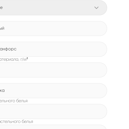
е
ый
Ранфорс
атериала, г/м²
ка
ельного белья
остельного белья