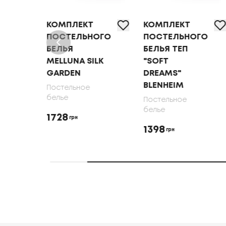
МПЛЕКТ
КОМПЛЕКТ
КОМПЛЕК
СТЕЛЬНОГО
ПОСТЕЛЬНОГО
ПОСТЕЛЬ
ЛЬЯ
БЕЛЬЯ ТЕП
БЕЛЬЯ
LLUNA SILK
"SOFT
MELLUNA 
RDEN
DREAMS"
RIBBONS
BLENHEIM
стельное
Постельное
лье
белье
Постельное
белье
28
1728
грн
грн
1398
грн