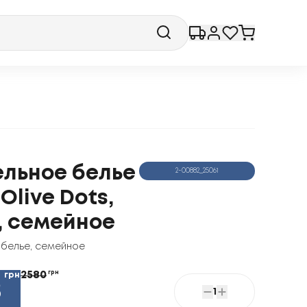
ельное белье
2-00882_25061
 Olive Dots,
, семейное
 белье
,
семейное
2580
грн
грн
8
1