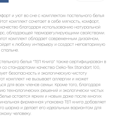
мфорт и уют во сне с комплектом постельного белья
 Этот комплект сочетает в себе мягкость, комфорт,
 качество благодаря использованию натуральной
орс, обладающей терморегулирующими свойствами.
 этот комплект обладает современным дизайном,
ойдет к любому интерьеру и создаст неповторимую
 спальне.
стельного белья "ТЕП Книга" также сертифицирован в
 со стандартами качества Oeko-Tex Standart 100,
рует безопасность и экологическую чистоту
тот комплект не вызывает аллергии и может
ься для всех членов семьи. Кроме того, благодаря
ию технологических решений и экологически чистых
 белье остается ярким и новым даже после многих
гинальная фирменная упаковка ТЕП книга добавляет
го шарма и делает его идеальным вариантом для
зкому человеку.