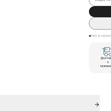
Нет в нали
Доста
с
трекин