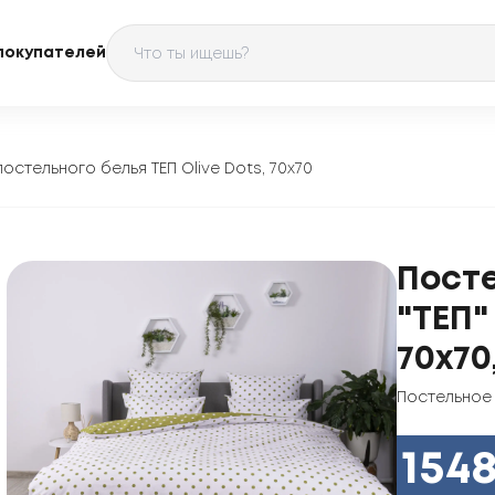
покупателей
остельного белья ТЕП Olive Dots, 70x70
Пост
"ТЕП"
70x70
Постельное
154