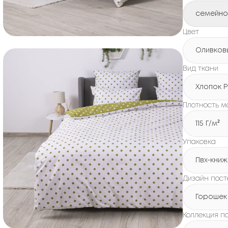
семейно
Цвет
Оливков
Вид ткани
Хлопок 
Плотность м
115 Г/м²
Упаковка
Пвх-книж
Дизайн пост
Горошек
Коллекция п