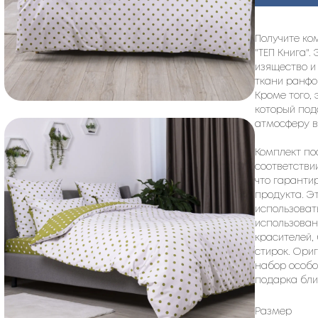
Получите ко
"ТЕП Книга".
изящество и
ткани ранф
Кроме того,
который под
атмосферу в
Комплект по
соответствии
что гаранти
продукта. Э
использоват
использован
красителей,
стирок. Ори
набор особо
подарка бли
Размер