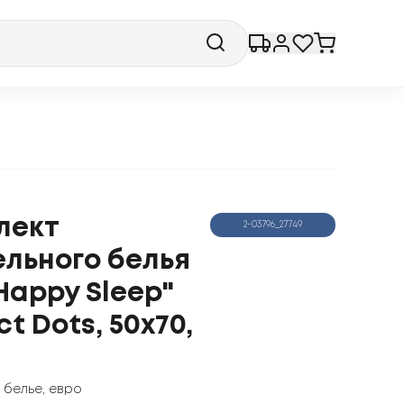
лект
2-03796_27749
ельного белья
Happy Sleep"
ct Dots, 50x70,
 белье
,
евро