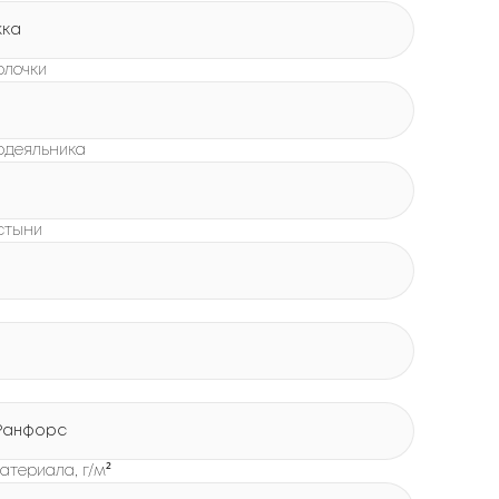
жка
олочки
одеяльника
стыни
Ранфорс
атериала, г/м²