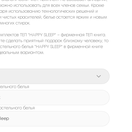
можно использовать для всех членов семьи. Кроме
даря использованию технологических решений и
и чистых красителей, белье остается ярким и новым
многих стирок.
мплектов ТЕП "HAPPY SLEEP" – фирменная ТЕП книга.
ите сделать приятный подарок близкому человеку, то
стельного белья "HAPPY SLEEP" в фирменной книге
идеальным вариантом.
ельного белья
к
остельного белья
leep