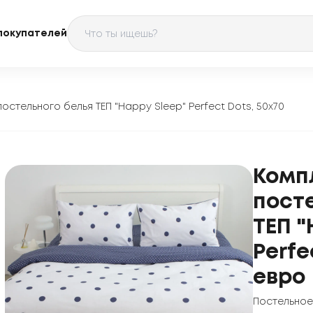
покупателей
остельного белья ТЕП "Happy Sleep" Perfect Dots, 50x70
Комп
пост
ТЕП "
Perfe
евро
Постельное