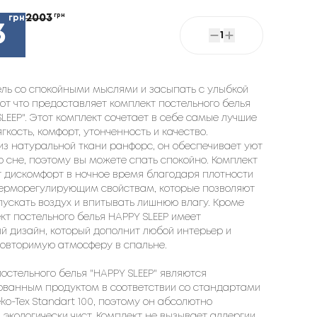
2003
грн
грн
3
1
ель со спокойными мыслями и засыпать с улыбкой
вот что предоставляет комплект постельного белья
SLEEP". Этот комплект сочетает в себе самые лучшие
ягкость, комфорт, утонченность и качество.
из натуральной ткани ранфорс, он обеспечивает уют
о сне, поэтому вы можете спать спокойно. Комплект
 дискомфорт в ночное время благодаря плотности
 терморегулирующим свойствам, которые позволяют
ускать воздух и впитывать лишнюю влагу. Кроме
ект постельного белья HAPPY SLEEP имеет
 дизайн, который дополнит любой интерьер и
повторимую атмосферу в спальне.
остельного белья "HAPPY SLEEP" являются
ованным продуктом в соответствии со стандартами
ko-Tex Standart 100, поэтому он абсолютно
 экологически чист. Комплект не вызывает аллергии,