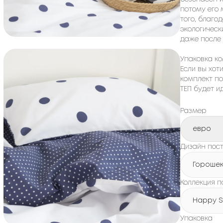
потому его 
того, благо
экологическ
даже после 
Упаковка ко
Если вы хот
комплект по
ТЕП будет 
Размер
евро
Дизайн пост
Гороше
Коллекция п
Happy S
Упаковка