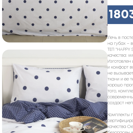
180
Лечь в пост
на губах – 
ТЕП "HAPPY 
качества: м
Изготовлен 
и комфорт в
не вызывает
ткани и ее
хорошо проп
того, компл
современный
создаст не
Комплекты п
сертифицир
качества Oe
безопасен и