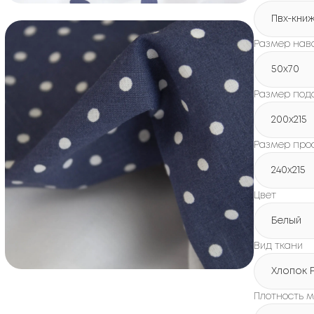
Пвх-кни
Размер нав
50x70
Размер под
200х215
Размер про
240х215
Цвет
Белый
Вид ткани
Хлопок 
Плотность м