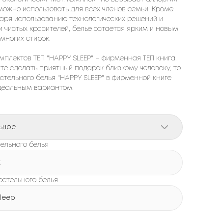
можно использовать для всех членов семьи. Кроме
даря использованию технологических решений и
и чистых красителей, белье остается ярким и новым
многих стирок.
мплектов ТЕП "HAPPY SLEEP" – фирменная ТЕП книга.
ите сделать приятный подарок близкому человеку, то
стельного белья "HAPPY SLEEP" в фирменной книге
идеальным вариантом.
ьное
ельного белья
к
остельного белья
leep