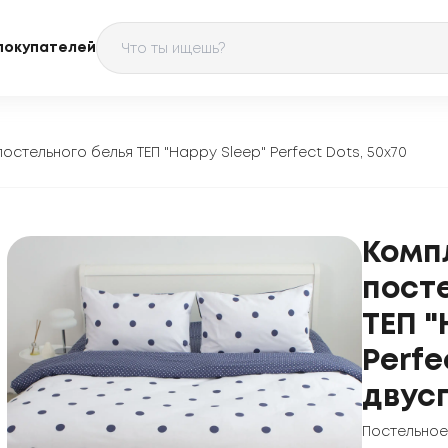
покупателей
остельного белья ТЕП "Happy Sleep" Perfect Dots, 50x70
Комп
пост
ТЕП "
Perfe
двус
Постельное