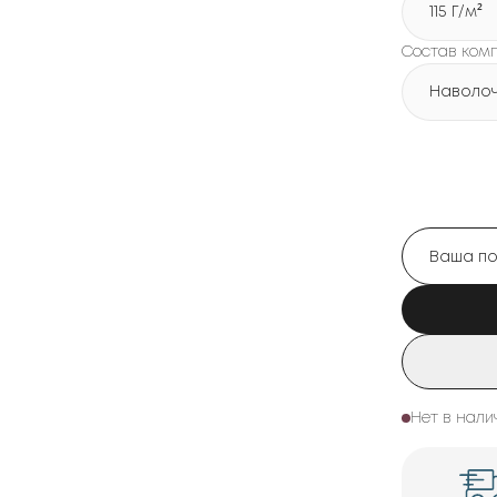
115 Г/м²
Состав ком
Наволочк
Нет в нали