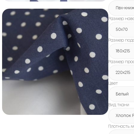
Пвх-кни
Размер нав
50x70
Размер под
180х215
Размер про
220х215
Цвет
Белый
Вид ткани
Хлопок 
Плотность м