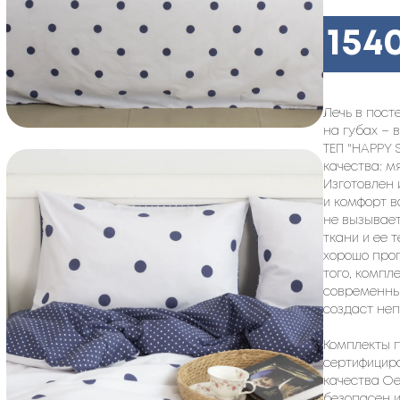
154
Лечь в пост
на губах – 
ТЕП "HAPPY 
качества: м
Изготовлен 
и комфорт в
не вызывает
ткани и ее
хорошо проп
того, компл
современный
создаст не
Комплекты п
сертифицир
качества Oe
безопасен и