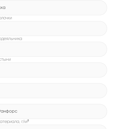
жка
олочки
одеяльника
стыни
Ранфорс
атериала, г/м²