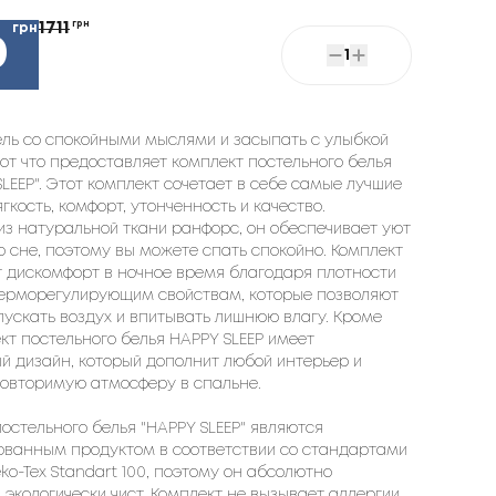
1711
грн
грн
0
1
ель со спокойными мыслями и засыпать с улыбкой
вот что предоставляет комплект постельного белья
SLEEP". Этот комплект сочетает в себе самые лучшие
ягкость, комфорт, утонченность и качество.
из натуральной ткани ранфорс, он обеспечивает уют
о сне, поэтому вы можете спать спокойно. Комплект
 дискомфорт в ночное время благодаря плотности
 терморегулирующим свойствам, которые позволяют
ускать воздух и впитывать лишнюю влагу. Кроме
ект постельного белья HAPPY SLEEP имеет
 дизайн, который дополнит любой интерьер и
повторимую атмосферу в спальне.
остельного белья "HAPPY SLEEP" являются
ованным продуктом в соответствии со стандартами
ko-Tex Standart 100, поэтому он абсолютно
 экологически чист. Комплект не вызывает аллергии,