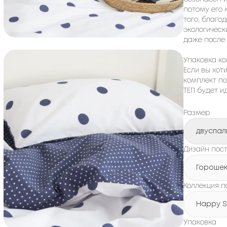
потому его 
того, благо
экологическ
даже после 
Упаковка ко
Если вы хот
комплект по
ТЕП будет 
Размер
двуспал
Дизайн пост
Гороше
Коллекция п
Happy S
Упаковка