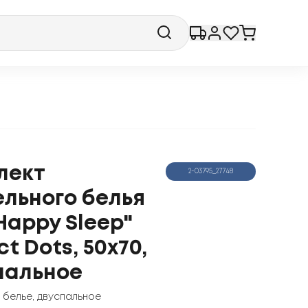
лект
2-03795_27748
ельного белья
Happy Sleep"
ct Dots, 50x70,
пальное
 белье
,
двуспальное