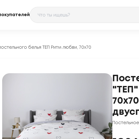
покупателей
постельного белья ТЕП Ритм любви, 70x70
Пост
"ТЕП"
70x70
двус
Постельное