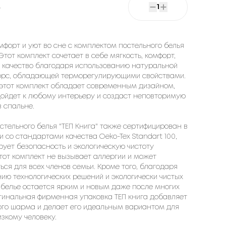
6
1
мфорт и уют во сне с комплектом постельного белья
 Этот комплект сочетает в себе мягкость, комфорт,
и качество благодаря использованию натуральной
орс, обладающей терморегулирующими свойствами.
 этот комплект обладает современным дизайном,
дойдет к любому интерьеру и создаст неповторимую
 спальне.
стельного белья "ТЕП Книга" также сертифицирован в
и со стандартами качества Oeko-Tex Standart 100,
рует безопасность и экологическую чистоту
тот комплект не вызывает аллергии и может
ься для всех членов семьи. Кроме того, благодаря
ию технологических решений и экологически чистых
 белье остается ярким и новым даже после многих
гинальная фирменная упаковка ТЕП книга добавляет
ого шарма и делает его идеальным вариантом для
зкому человеку.