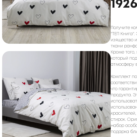
192
Получите ко
"ТЕП Книга".
изящество 
ткани ранф
Кроме того,
который по
атмосферу в
Комплект по
соответстви
что гаранти
продукта. Э
использоват
использован
красителей,
стирок. Ори
набор особ
подарка бли