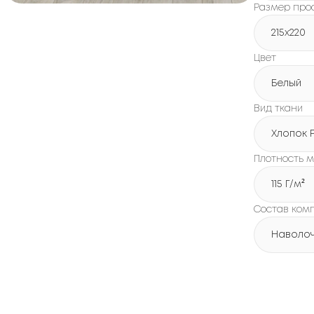
Размер про
215х220
Цвет
Белый
Вид ткани
Хлопок 
Плотность м
115 Г/м²
Состав ком
Наволочк