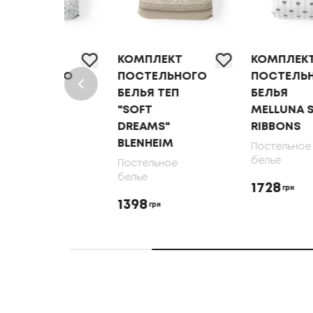
КОМПЛЕКТ
КОМПЛЕКТ
ОГО
ПОСТЕЛЬНОГО
ПОСТЕЛЬНОГО
БЕЛЬЯ ТЕП
БЕЛЬЯ
LK
"SOFT
MELLUNA SOFT
DREAMS"
RIBBONS
BLENHEIM
Постельное
белье
Постельное
белье
1728
грн
1398
грн