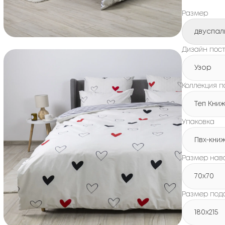
Размер
двуспал
Дизайн пост
Узор
Коллекция п
Теп Кни
Упаковка
Пвх-кни
Размер нав
70x70
Размер под
180х215