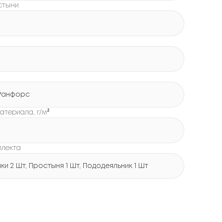
стыни
Ранфорс
атериала, г/м²
плекта
и 2 Шт, Простыня 1 Шт, Пододеяльник 1 Шт