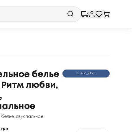
ельное белье
2-01691_28894
 Ритм любви,
,
пальное
 белье
,
двуспальное
грн