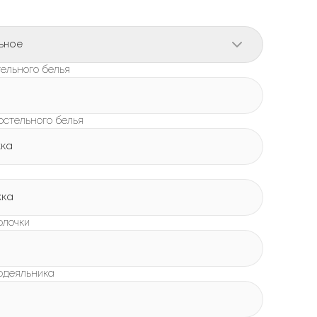
ьное
ельного белья
остельного белья
жка
жка
олочки
одеяльника