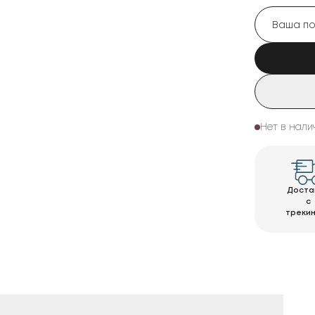
Нет в нали
Доста
с
треки