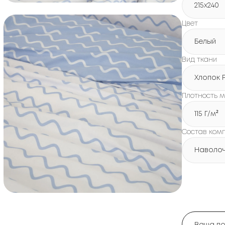
215х240
Цвет
Белый
Вид ткани
Хлопок 
Плотность м
115 Г/м²
Состав ком
Наволочк