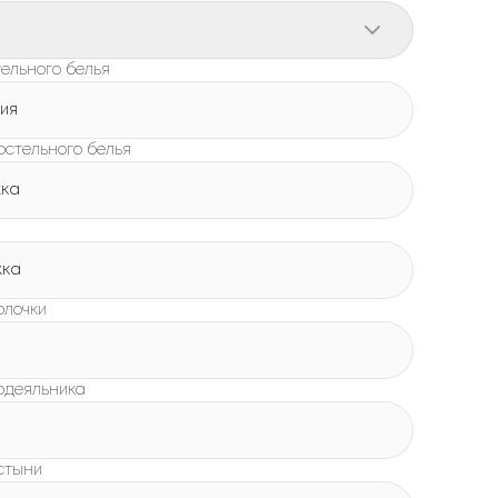
ельного белья
ия
остельного белья
жка
жка
олочки
одеяльника
стыни