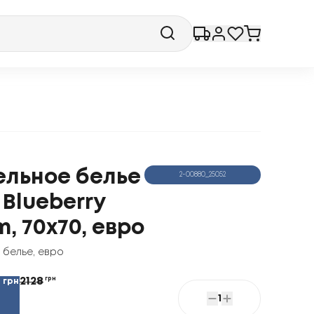
ельное белье
2-00880_25052
 Blueberry
, 70x70, евро
 белье
,
евро
2128
грн
грн
7
1