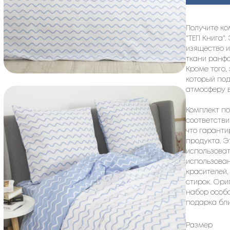
Получите ко
"ТЕП Книга".
изящество 
ткани ранф
Кроме того,
который по
атмосферу в
Комплект по
соответстви
что гаранти
продукта. Э
использоват
использован
красителей,
стирок. Ори
набор особ
подарка бли
Размер