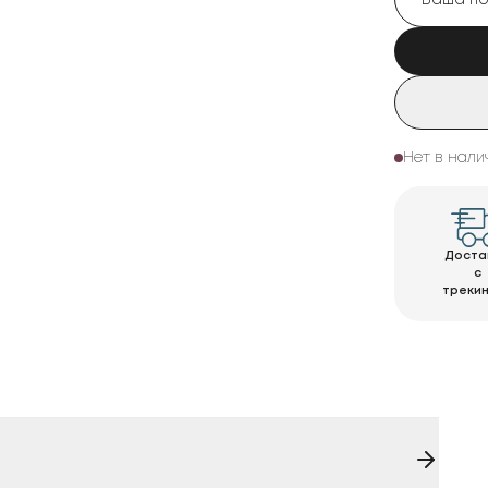
Нет в нали
Доста
с
треки