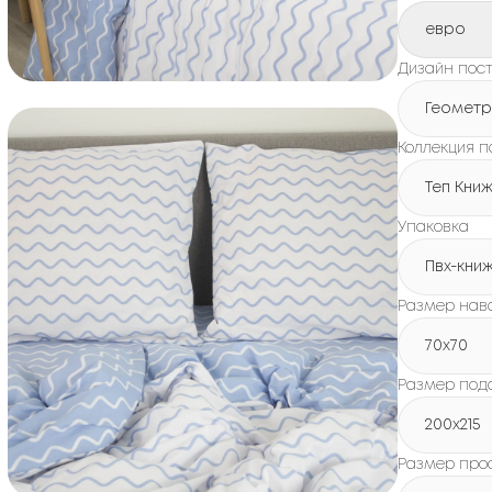
евро
Дизайн пост
Геометр
Коллекция п
Теп Кни
Упаковка
Пвх-кни
Размер нав
70x70
Размер под
200х215
Размер про