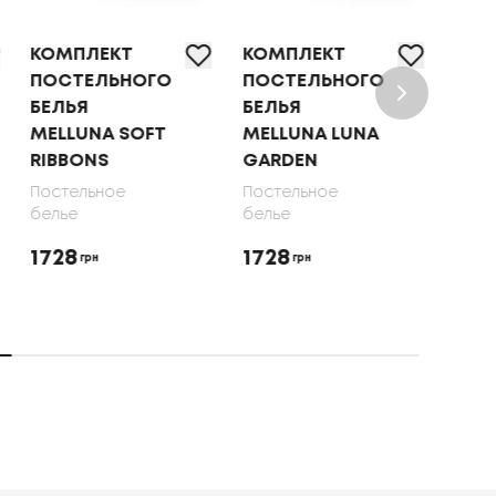
КОМПЛЕКТ
КОМПЛЕКТ
ПОС
ПОСТЕЛЬНОГО
ПОСТЕЛЬНОГО
БЕЛ
БЕЛЬЯ
БЕЛЬЯ ТЕП
"SO
MELLUNA LUNA
OLIVE DOTS,
DRE
GARDEN
70X70
GAT
70X
Постельное
Постельное
белье
белье
Пост
бель
1728
1650
грн
грн
192