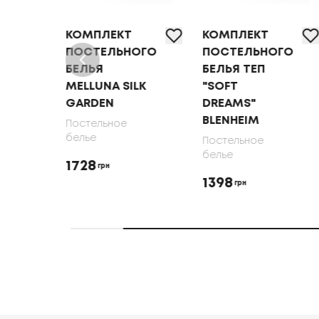
КОМПЛЕКТ
КОМПЛЕКТ
ОГО
ПОСТЕЛЬНОГО
ПОСТЕЛЬНОГО
БЕЛЬЯ ТЕП
БЕЛЬЯ
LK
"SOFT
MELLUNA SOFT
DREAMS"
RIBBONS
BLENHEIM
Постельное
белье
Постельное
белье
1728
грн
1398
грн