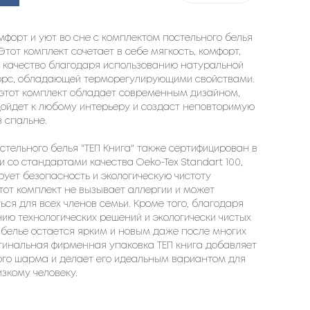
мфорт и уют во сне с комплектом постельного белья
 Этот комплект сочетает в себе мягкость, комфорт,
и качество благодаря использованию натуральной
орс, обладающей терморегулирующими свойствами.
 этот комплект обладает современным дизайном,
дойдет к любому интерьеру и создаст неповторимую
 спальне.
стельного белья "ТЕП Книга" также сертифицирован в
и со стандартами качества Oeko-Tex Standart 100,
рует безопасность и экологическую чистоту
тот комплект не вызывает аллергии и может
ься для всех членов семьи. Кроме того, благодаря
ию технологических решений и экологически чистых
 белье остается ярким и новым даже после многих
гинальная фирменная упаковка ТЕП книга добавляет
ого шарма и делает его идеальным вариантом для
зкому человеку.