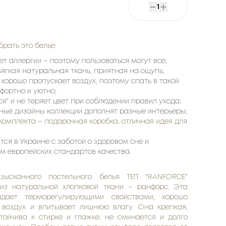
5
1
брать это белье:
ает аллергии – поэтому пользоваться могут все;
 мягкая натуральная ткань, приятная на ощупь;
е хорошо пропускает воздух, поэтому спать в такой
фортно и уютно;
тся" и не теряет цвет при соблюдении правил ухода;
ные дизайны коллекции дополнят разные интерьеры;
 комплекта – подарочная коробка, отличная идея для
ится в Украине с заботой о здоровом сне и
м европейских стандартов качества.
изысканного постельного белья ТЕП "RANFORCE"
 из натуральной хлопковой ткани – ранфорс. Эта
адает терморегулирующими свойствами, хорошо
 воздух и впитывает лишнюю влагу. Она крепкая,
стойчива к стирке и глажке, не сминается и долго