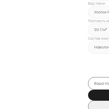
Вид ткани
Хлопок 
Плотность м
120 Г/м²
Состав ком
Наволочк