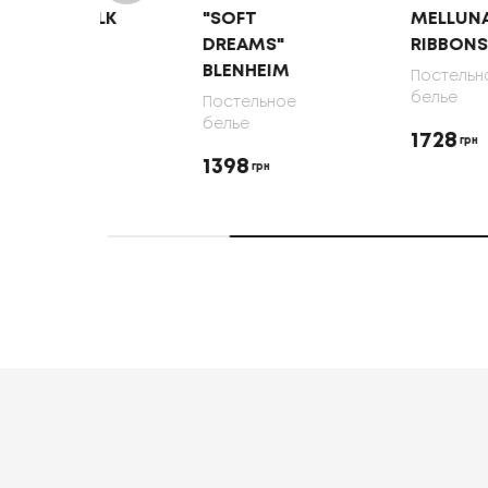
LK
"SOFT
MELLUNA SOFT
DREAMS"
RIBBONS
BLENHEIM
Постельное
белье
Постельное
белье
1728
грн
1398
грн