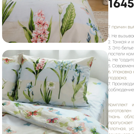
164
7 причин вы
1. Не вызыв
2. Тонкая и
3. Это бель
постели ком
4. Не "сади
5. Современ
6. Упаковка
подарка;
7. Производ
соблюдение
Комплект 
изготовлен
ткань обл
пропускает
плотная, у