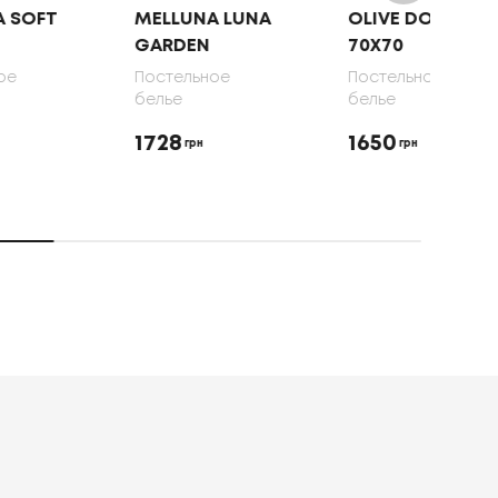
MELLUNA LUNA
OLIVE DOTS,
DRE
GARDEN
70X70
GAT
70X
Постельное
Постельное
белье
белье
Пост
бель
1728
1650
грн
грн
192