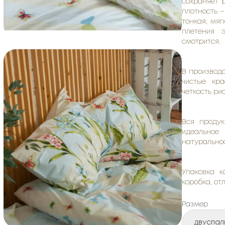
сохраняет 
плотность –
тонкая, мя
плетения 
смотрится.
В производс
чистые кра
четкость ри
Вся продук
идеальное
натуральнос
Упаковка к
коробка, от
Размер
двуспал