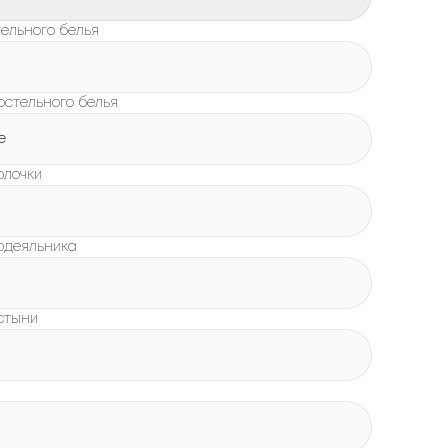
ельного белья
остельного белья
e
олочки
одеяльника
стыни