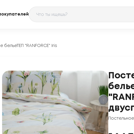
покупателей
е бельеТЕП "RANFORCE" Iris
Пост
бель
"RANF
двус
Постельное