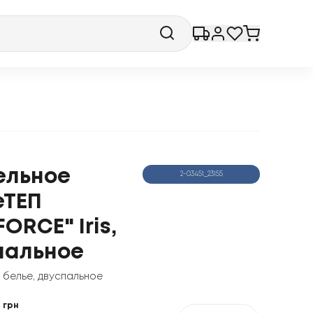
ельное
2-03451_23155
еТЕП
ORCE" Iris,
пальное
 белье
,
двуспальное
грн