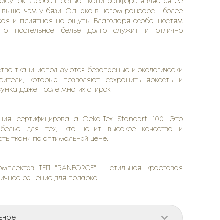
рисунок. Особенностью ткани ранфорс является ее
 выше, чем у бязи. Однако в целом ранфорс - более
гкая и приятная на ощупь. Благодаря особенностям
это постельное белье долго служит и отлично
тве ткани используются безопасные и экологически
сители, которые позволяют сохранить яркость и
сунка даже после многих стирок.
ция сертифицирована Oeko-Tex Standart 100. Это
 белье для тех, кто ценит высокое качество и
ть ткани по оптимальной цене.
омплектов ТЕП "RANFORCE" – стильная крафтовая
личное решение для подарка.
ьное