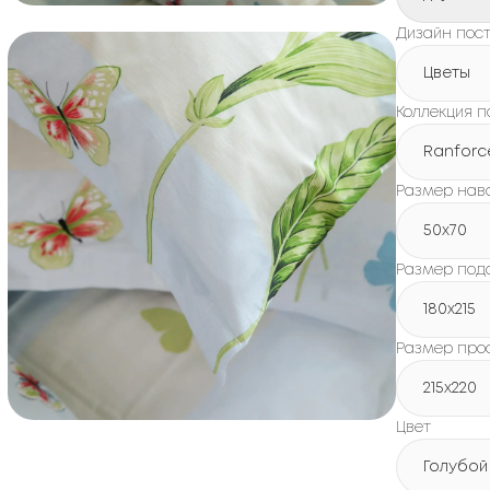
Дизайн пост
Цветы
Коллекция п
Ranforc
Размер нав
50x70
Размер под
180х215
Размер про
215х220
Цвет
Голубой