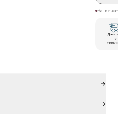
Нет в нали
Доста
с
треки