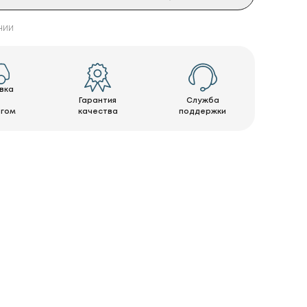
чии
вка
Гарантия
Служба
нгом
качества
поддержки