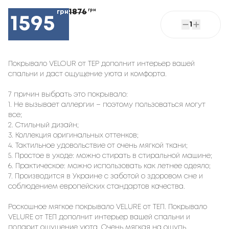
1876
грн
грн
1595
1
Покрывало VELOUR от TEP дополнит интерьер вашей
спальни и даст ощущение уюта и комфорта.
7 причин выбрать это покрывало:
1. Не вызывает аллергии – поэтому пользоваться могут
все;
2. Стильный дизайн;
3. Коллекция оригинальных оттенков;
4. Тактильное удовольствие от очень мягкой ткани;
5. Простое в уходе: можно стирать в стиральной машине;
6. Практическое: можно использовать как летнее одеяло;
7. Производится в Украине с заботой о здоровом сне и
соблюдением европейских стандартов качества.
Роскошное мягкое покрывало VELURE от ТЕП. Покрывало
VELURE от ТЕП дополнит интерьер вашей спальни и
подарит ощущение уюта. Очень мягкая на ощупь