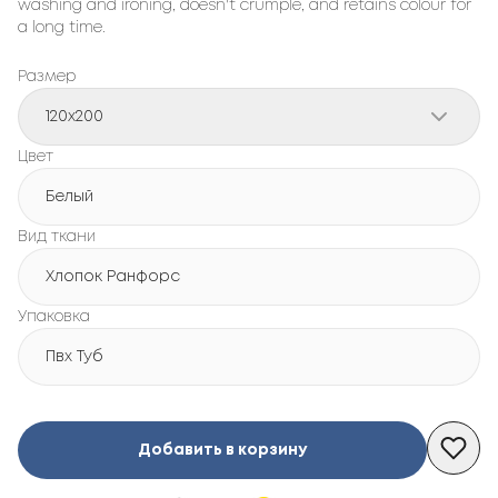
washing and ironing, doesn't crumple, and retains colour for
a long time.
Размер
120x200
Цвет
Белый
Вид ткани
Хлопок Ранфорс
Упаковка
Пвх Туб
Добавить в корзину