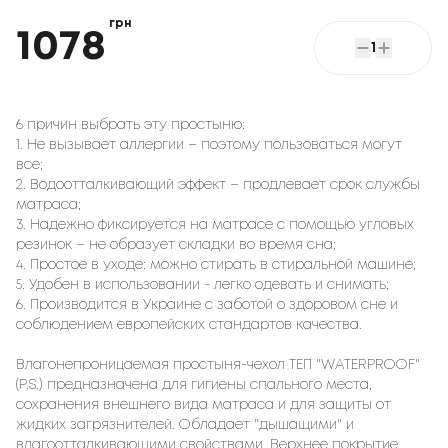
грн
1078
1
6 причин выбрать эту простыню:
1. Не вызывает аллергии – поэтому пользоваться могут
все;
2. Водоотталкивающий эффект – продлевает срок службы
матраса;
3. Надежно фиксируется на матрасе с помощью угловых
резинок – не образует складки во время сна;
4. Простое в уходе: можно стирать в стиральной машине;
5. Удобен в использовании - легко одевать и снимать;
6. Производится в Украине с заботой о здоровом сне и
соблюдением европейских стандартов качества.
Влагонепроницаемая простыня-чехол ТЕП "WATERPROOF"
(Р.S.) предназначена для гигиены спального места,
сохранения внешнего вида матраса и для защиты от
жидких загрязнителей. Обладает "дышащими" и
влагоотталкивающими свойствами. Верхнее покрытие