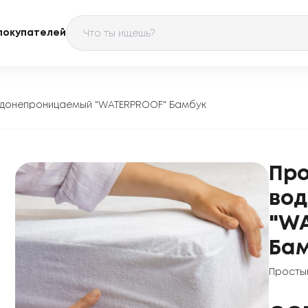
покупателей
одонепроницаемый "WATERPROOF" Бамбук
Про
во
"W
Бам
Просты