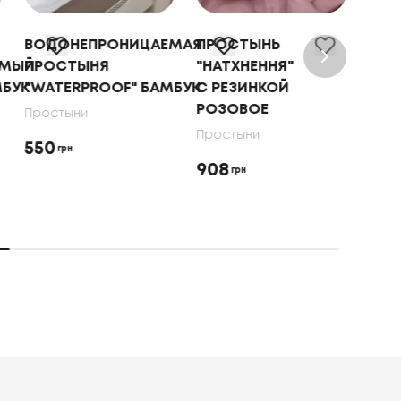
ВОДОНЕПРОНИЦАЕМАЯ
ПРОСТЫНЬ
ПРО
ЕМЫЙ
ПРОСТЫНЯ
"НАТХНЕННЯ"
С Р
МБУК
"WATERPROOF" БАМБУК
С РЕЗИНКОЙ
Прос
РОЗОВОЕ
Простыни
746
Простыни
550
грн
908
грн