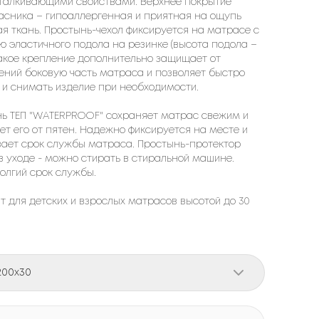
талкивающими свойствами. Верхнее покрытие
сника – гипоаллергенная и приятная на ощупь
я ткань. Простынь-чехол фиксируется на матрасе с
 эластичного подола на резинке (высота подола –
Такое крепление дополнительно защищает от
ений боковую часть матраса и позволяет быстро
 и снимать изделие при необходимости.
ь ТЕП "WATERPROOF" сохраняет матрас свежим и
т его от пятен. Надежно фиксируется на месте и
ает срок службы матраса. Простынь-протектор
в уходе - можно стирать в стиральной машине.
олгий срок службы.
т для детских и взрослых матрасов высотой до 30
200x30