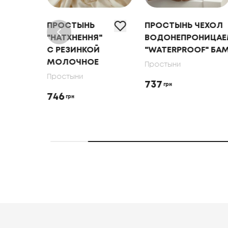
ПРОСТЫНЬ
ПРОСТЫНЬ ЧЕХОЛ
"
"НАТХНЕННЯ"
ВОДОНЕПРОНИЦА
Й
С РЕЗИНКОЙ
"WATERPROOF" БА
МОЛОЧНОЕ
Простыни
Простыни
737
грн
746
грн