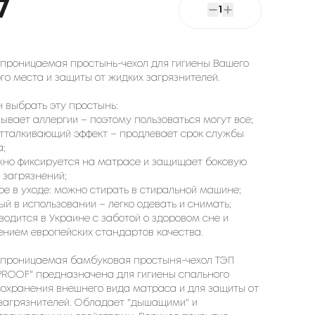
7
1
проницаемая простынь-чехол для гигиены Вашего
го места и защиты от жидких загрязнителей.
н выбрать эту простынь:
ызывает аллергии – поэтому пользоваться могут все;
отталкивающий эффект – продлевает срок службы
;
жно фиксируется на матрасе и защищает боковую
т загрязнений;
тое в уходе: можно стирать в стиральной машине;
ный в использовании – легко одевать и снимать;
зводится в Украине с заботой о здоровом сне и
нием европейских стандартов качества.
проницаемая бамбуковая простыня-чехол ТЭП
ROOF" предназначена для гигиены спального
сохранения внешнего вида матраса и для защиты от
загрязнителей. Обладает "дышащими" и