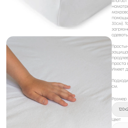
влагоот
наматра
махрова
помощью
30см). 
загрязн
одевать
Простын
защищае
продлев
проста 
Имеет д
Подходи
см.
Размер
120x
Цвет