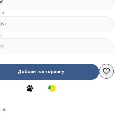
ый
ни
бук
а
ка
Добавить в корзину
чии