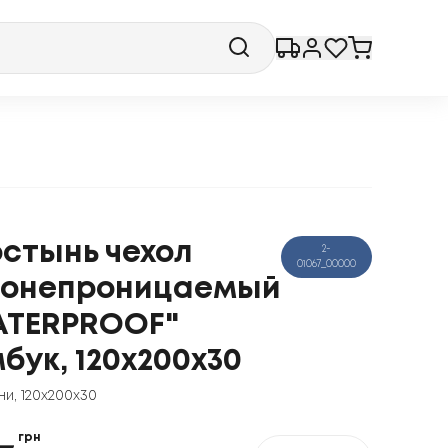
стынь чехол
2-
01067_00000
донепроницаемый
ATERPROOF"
бук, 120x200x30
ни
,
120x200x30
грн