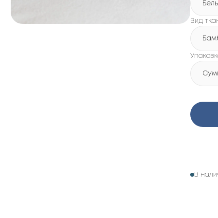
Бел
Вид тка
Бам
Упаковк
Сум
В нали