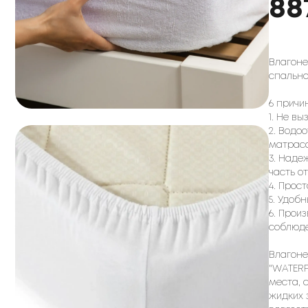
88
Влагоне
спально
6 причи
1. Не в
2. Водо
матраса
3. Наде
часть о
4. Прос
5. Удоб
6. Прои
соблюде
Влагоне
"WATERP
места, 
жидких 