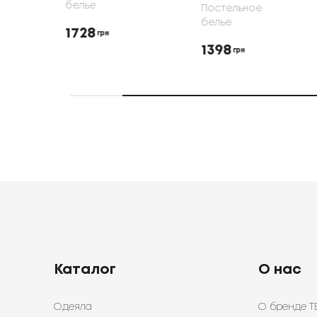
белье
Постельное
белье
1728
грн
1398
грн
Каталог
О нас
Одеяла
О бренде Т