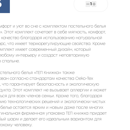
3
1
мфорт и уют во сне с комплектом постельного белья
». Этот комплект сочетает в себе мягкость, комфорт,
и качество благодаря использованию натуральной
рс, что имеет терморегулирующие свойства. Кроме
комплект имеет современный дизайн, который
 любому интерьеру и создаст неповторимую
 спальне.
стельного белья «ТЕП Книжка» также
ован согласно стандартам качества Oeko-Tex
0, что гарантирует безопасность и экологическую
дукта. Этот комплект не вызывает аллергии и может
ься для всех членов семьи. Кроме того, благодаря
ию технологических решений и экологически чистых
 белье остается ярким и новым даже после многих
игинальная фирменная упаковка ТЕП книжка придает
бый шарм и делает его идеальным вариантом для
зкому человеку.