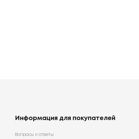
е
Постельное
Постельное
белье
белье
0
грн
1920
1398
грн
грн
Информация для покупателей
Вопросы и ответы