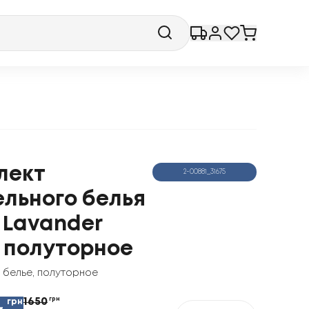
лект
2-00881_31675
ельного белья
 Lavander
, полуторное
 белье
,
полуторное
1650
грн
грн