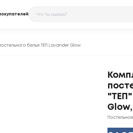
покупателей
постельного белья ТЕП Lavander Glow
Комп
пост
"ТЕП"
Glow
Постельное