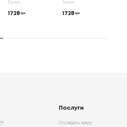
белье
белье
бель
1728
1728
165
грн
грн
Послуги
ЕП
Отследить заказ