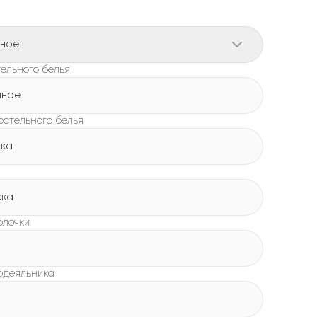
рное
ельного белья
нное
остельного белья
жка
жка
олочки
одеяльника