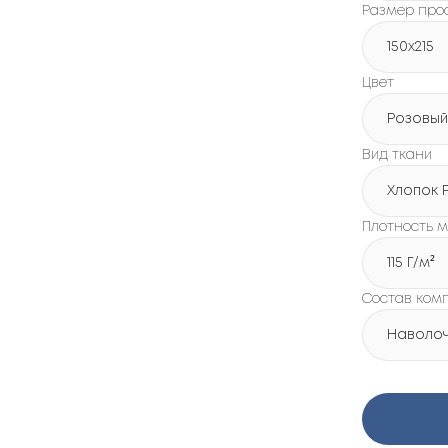
Размер про
150х215
Цвет
Розовый
Вид ткани
Хлопок 
Плотность м
115 Г/м²
Состав ком
Наволочк