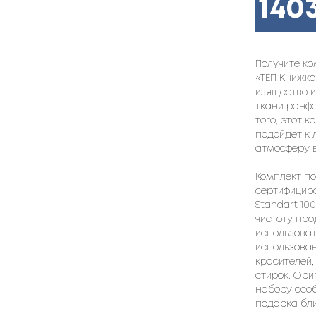
140
Получите ко
«ТЕП Книжка
изящество 
ткани ранфо
того, этот 
подойдет к
атмосферу в
Комплект по
сертифицир
Standart 10
чистоту про
использоват
использован
красителей,
стирок. Ор
набору осо
подарка бли