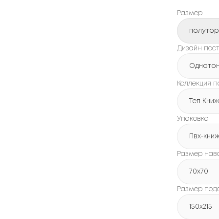
Размер
полуто
Дизайн пост
Одното
Коллекция п
Теп Кни
Упаковка
Пвх-кни
Размер нав
70x70
Размер под
150х215