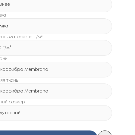
мнее
вка
мка
сть материала, г/м²
0 Г/м²
кани
крофибра Membrana
яя ткань
крофибра Membrana
ный размер
луторный