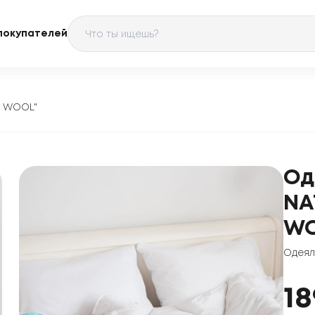
покупателей
E WOOL"
Од
NA
WO
Одея
18