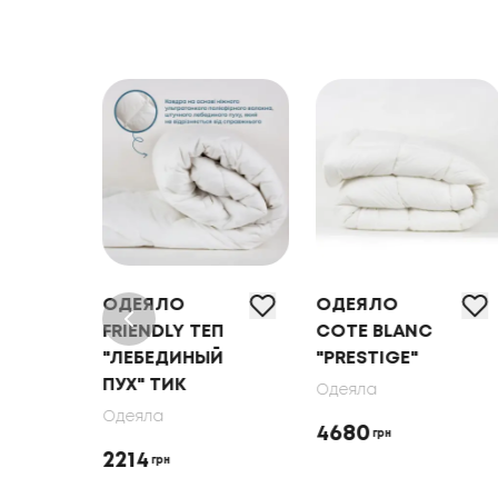
ОДЕЯЛО
ОДЕЯЛО
RE
FRIENDLY ТЕП
COTE BLANC
"ЛЕБЕДИНЫЙ
"PRESTIGE"
ПУХ" ТИК
Одеяла
Одеяла
4680
грн
2214
грн