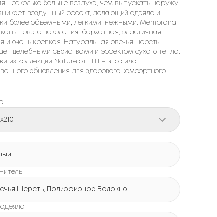
ия несколько больше воздуха, чем выпускать наружу.
озникает воздушный эффект, делающий одеяла и
ки более объемными, легкими, нежными. Membrana
ткань нового поколения, бархатная, эластичная,
я и очень крепкая. Натуральная овечья шерсть
ает целебными свойствами и эффектом сухого тепла.
и из коллекции Nature от ТЕП – это сила
твенного обновления для здорового комфортного
р
0x210
лый
нитель
ечья Шерсть, Полиэфирное Волокно
 одеяла