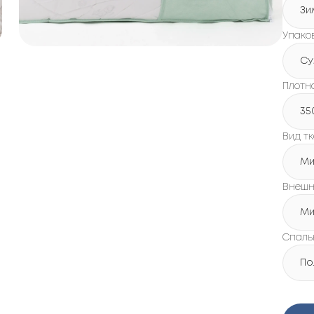
Зи
Упако
Су
Плотно
35
Вид т
Ми
Внешн
Ми
Спаль
По