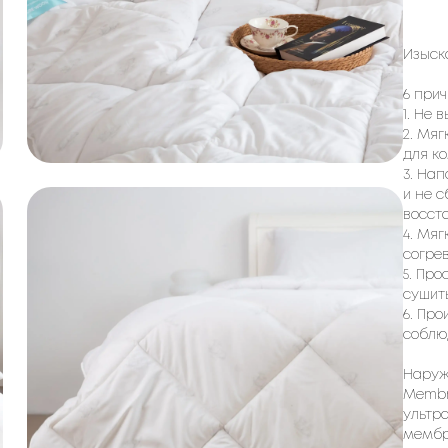
Изыск
6 прич
1. Не 
2. Мя
для ко
3. На
и не с
восст
4. Мя
согрев
5. Про
сушит
6. Про
соблю
Наруж
Membr
ультр
мембр