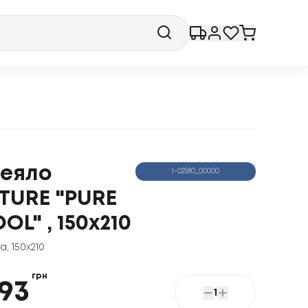
еяло
1-02580_00000
TURE "PURE
OL" , 150x210
ла
,
150x210
грн
93
1