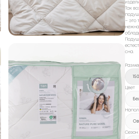
издел
Так в
подуш
– это 
нежна
облад
Подушк
естес
сна.
Разме
15
Цвет
Бе
Напол
Ов
Сезон