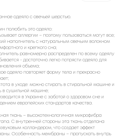
анное одеяло с овечьей шерстью.
ин полюбить это одеяло:
вызывает аллергии – поэтому пользоваться могут все;
гкий наполнитель с натуральным овечьим волокном
мфортного и крепкого сна;
полнитель равномерно распределен по всему одеялу
бивается - достаточно легко потрясти одеяло для
ановления объема;
гкое одеяло повторяет форму тела и прекрасно
ает;
стота в уходе: можно стирать в стиральной машине и
ь в сушильной машине;
изводится в Украине с заботой о здоровом сне и
дением европейских стандартов качества.
ная ткань – высокотехнологичная микрофибра
ana. С внутренней стороны эта ткань отделана
азвуковым колландером, что создает эффект
аны. Особенность мембраны – пропускать внутрь