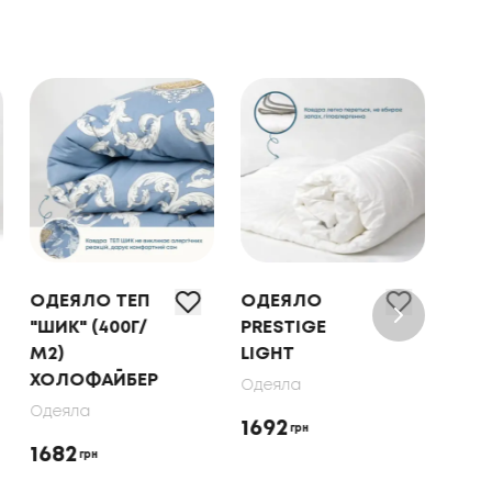
ОДЕЯЛО ТЕП
ОДЕЯЛО
ОДЕ
"ШИК" (400Г/
PRESTIGE
ТЕП
М2)
LIGHT
ПУХ
ХОЛОФАЙБЕР
МЕТ
Одеяла
ПЕЧ
Одеяла
1692
грн
Одея
1682
грн
221