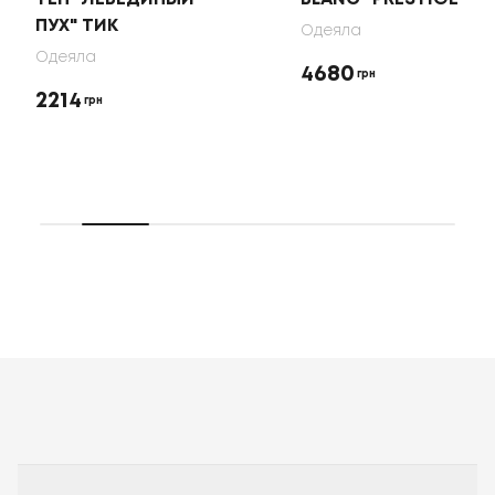
ПУХ" ТИК
Одеяла
Одеяла
4680
грн
2214
грн