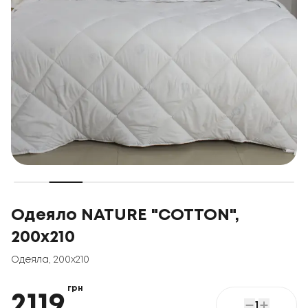
Одеяло NATURE "COTTON",
200x210
Одеяла
,
200x210
грн
2119
1