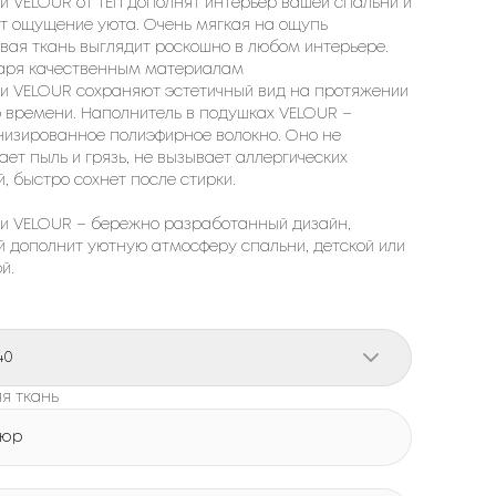
и VELOUR от ТЕП дополнят интерьер вашей спальни и
т ощущение уюта. Очень мягкая на ощупь
вая ткань выглядит роскошно в любом интерьере.
аря качественным материалам
и VELOUR сохраняют эстетичный вид на протяжении
о времени. Наполнитель в подушках VELOUR –
низированное полиэфирное волокно. Оно не
ает пыль и грязь, не вызывает аллергических
, быстро сохнет после стирки.
и VELOUR – бережно разработанный дизайн,
й дополнит уютную атмосферу спальни, детской или
й.
40
я ткань
люр