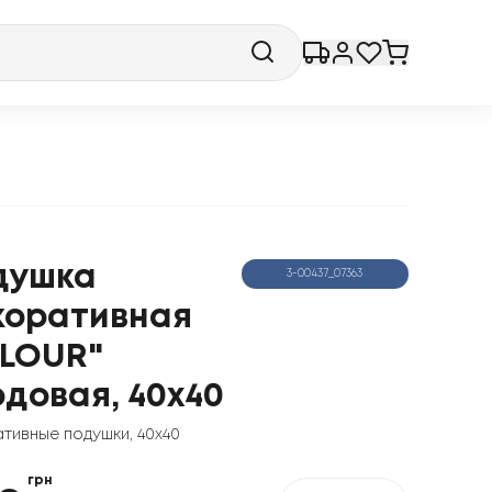
душка
3-00437_07363
коративная
ELOUR"
довая, 40x40
тивные подушки
,
40x40
грн