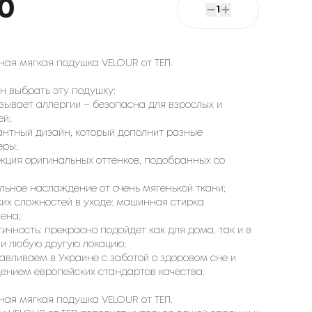
0
1
ная мягкая подушка VELOUR от ТЕП.
ин выбрать эту подушку:
ызывает аллергии – безопасна для взрослых и
й;
гантный дизайн, который дополнит разные
еры;
лекция оригинальных оттенков, подобранных со
;
ильное наслаждение от очень мягенькой ткани;
аких сложностей в уходе: машинная стирка
ена;
тичность: прекрасно подойдет как для дома, так и в
ли любую другую локацию;
тавливаем в Украине с заботой о здоровом сне и
ением европейских стандартов качества.
ная мягкая подушка VELOUR от ТЕП.