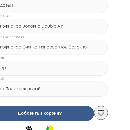
довый
итель
иэфирное Волокно Double Air
итель чехла
иэфирное Силиконизированное Волокно
ани
люр
ка
ет Полиэтиленовый
Добавить в корзину