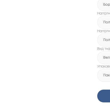
Бор
Наполн
Пол
Наполн
Пол
Вид тк
Ве
Упаков
Пак