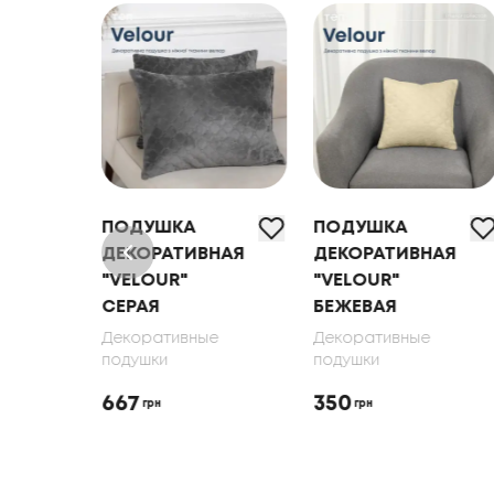
ПОДУШКА
ПОДУШКА
НАЯ
ДЕКОРАТИВНАЯ
ДЕКОРАТИВНАЯ
"VELOUR"
"VELOUR"
Я
СЕРАЯ
БЕЖЕВАЯ
е
Декоративные
Декоративные
подушки
подушки
667
350
грн
грн