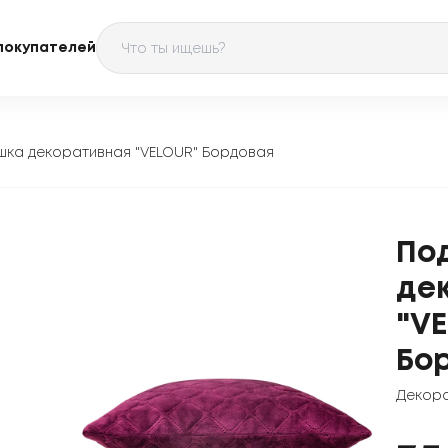
покупателей
шка декоративная "VELOUR" Бордовая
По
де
"V
Бор
Декора