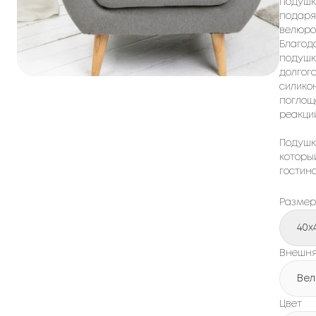
Подушк
подаря
велюро
Благод
подушк
долгог
силико
поглощ
реакций
Подушк
которы
гостино
Размер
40x
Внешня
Ве
Цвет