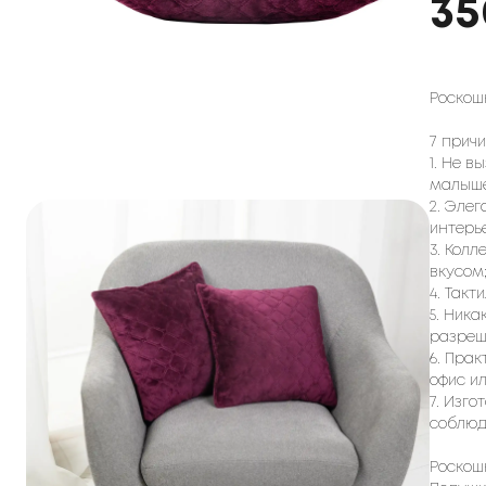
35
Роскош
7 прич
1. Не в
малыше
2. Эле
интерь
3. Кол
вкусом
4. Такт
5. Ник
разреш
6. Прак
офис и
7. Изго
соблюд
Роскош