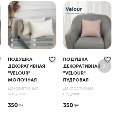
ПОДУШКА
ПОДУШКА
ПОД
ДЕКОРАТИВНАЯ
ДЕКОРАТИВНАЯ
ДЕК
"VELOUR"
"VELOUR"
"VE
МОЛОЧНАЯ
ПУДРОВАЯ
САЛ
Декоративные
Декоративные
Деко
подушки
подушки
поду
350
350
350
грн
грн