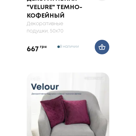
"VELURE" ТЕМНО-
КОФЕЙНЫЙ
Декоративные
подушки
, 50x70
В наличии
грн
667