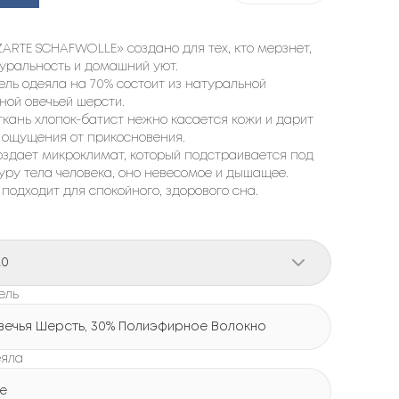
ARTE SCHAFWOLLE» создано для тех, кто мерзнет,
туральность и домашний уют.
ль одеяла на 70% состоит из натуральной
ной овечьей шерсти.
кань хлопок-батист нежно касается кожи и дарит
 ощущения от прикосновения.
оздает микроклимат, который подстраивается под
ру тела человека, оно невесомое и дышащее.
подходит для спокойного, здорового сна.
20
ель
вечья Шерсть, 30% Полиэфирное Волокно
еяла
е