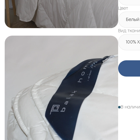
Цвет
Белый
Вид ткани
100% 
В налич