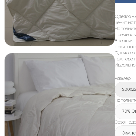
Одеяло «Z
ценит на
Наполните
премиаль
Внешняя т
приятные
Одеяло с
температу
Идеально 
Размер
200x2
Наполнит
70% О
Сезон од
Зимне