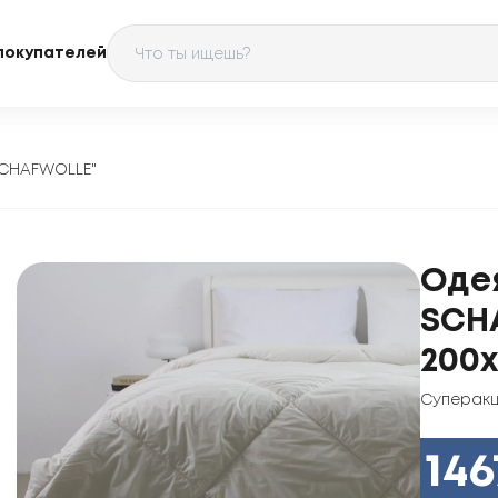
покупателей
SCHAFWOLLE"
Оде
SCH
200x
Суперакц
146