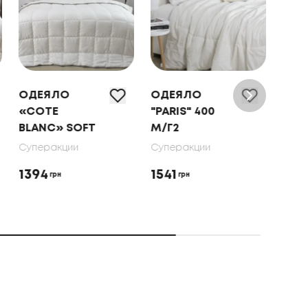
ОДЕЯЛО
ОДЕЯЛО
ОДЕ
«COTE
"PARIS" 400
«CO
BLANC» SOFT
М/Г2
BLA
KAP
Суперакции
Суперакции
Супе
1394
1541
грн
грн
126