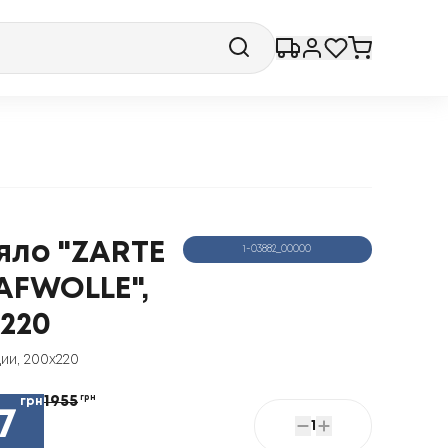
яло "ZARTE
1-03882_00000
AFWOLLE",
220
ии
,
200x220
1955
грн
грн
7
1