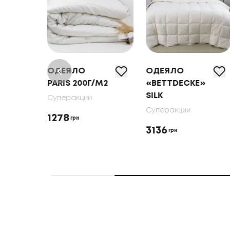
ОДЕЯЛО
ОДЕЯЛО
PARIS 200Г/М2
«BETTDECKE»
E"
SILK
Суперакции
Суперакции
1278
грн
3136
грн