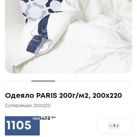
Одеяло PARIS 200г/м2, 200x220
Суперакции
,
200x220
1473
грн
грн
1105
1