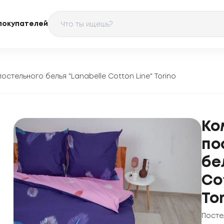
покупателей
остельного белья "Lanabelle Cotton Line" Torino
Ко
по
бе
Co
To
Посте