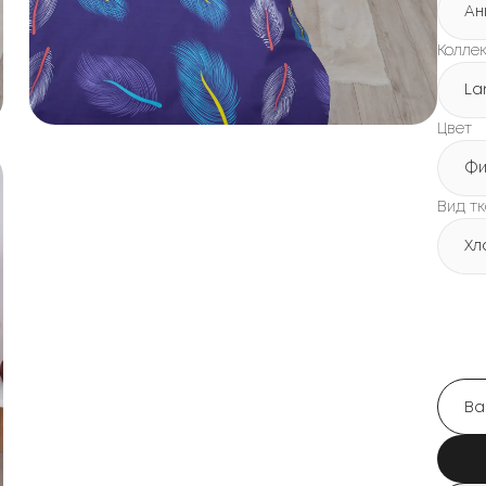
Ан
Колле
La
Цвет
Фи
Вид т
Хл