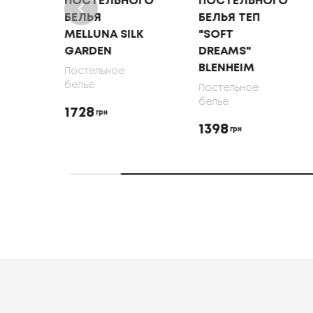
ОГО
ПОСТЕЛЬНОГО
ПОСТЕЛЬНОГО
БЕЛЬЯ
БЕЛЬЯ ТЕП
MELLUNA SILK
"SOFT
DEN
GARDEN
DREAMS"
BLENHEIM
Постельное
белье
Постельное
белье
1728
грн
1398
грн