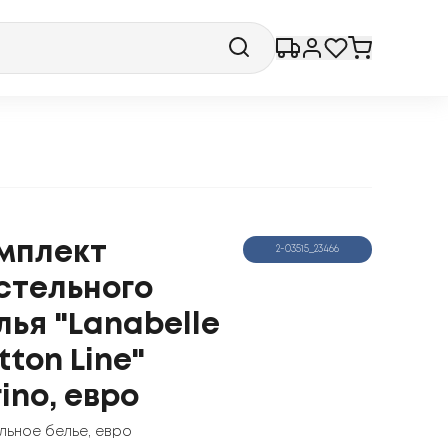
мплект
2-03515_23466
стельного
лья "Lanabelle
tton Line"
rino, евро
льное белье
,
евро