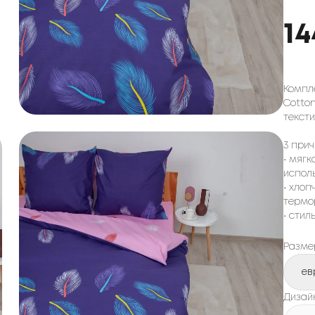
14
Компле
Cotton
тексти
3 прич
• мягк
испол
• хло
термо
• сти
Разме
ев
Дизай