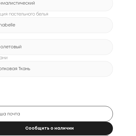
ималистический
кция постельного белья
nabelle
олетовый
кани
опковая Ткань
Сообщить о наличии