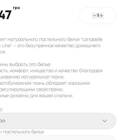
грн
47
1
кт натурального постельного белья "Lanabelle
 Line" – это безупречное качество домашнего
ля.
ины выбрать это белье:
ость, комфорт, изящество и качество благодаря
ьзованию натуральной ткани;
пчатобумажная ткань обладает хорошими
регулирующими свойствами;
льные дизайны для вашей спальни.
р
ро
н постельного белья