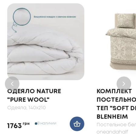
ОДЕЯЛО NATURE
КОМПЛЕКТ
"PURE WOOL"
ПОСТЕЛЬНО
Одеяла
, 140x210
ТЕП "SOFT 
BLENHEIM
В наличии
грн
Постельное бе
1763
oneandahalf