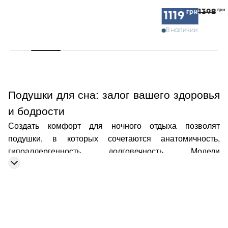
1398
грн
грн
1119
В наличии
Подушки для сна: залог вашего здоровья
и бодрости
Создать комфорт для ночного отдыха позволят
подушки
, в которых сочетаются анатомичность,
гипоаллергенность, долговечность. Модели
представлены в разнообразии форм и материалов
изготовления. Это позволяет найти подходящие
варианты для дома.
Как подобрать правильно подушку
Рассматривая ассортимент, предложенный