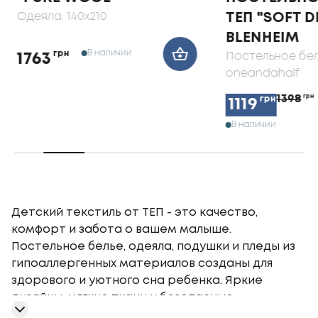
Одеяла
, 140x210
ТЕП "SOFT 
BLENHEIM
В наличии
грн
Постельное бе
1763
oneandahalf
1398
грн
грн
1119
В наличии
Детский текстиль от ТЕП - это качество,
комфорт и забота о вашем малыше.
Постельное белье, одеяла, подушки и пледы из
гипоаллергенных материалов созданы для
здорового и уютного сна ребенка. Яркие
дизайны, мягкие ткани и безопасные
наполнители делают наш детский текстиль