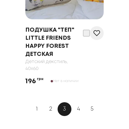
ПОДУШКА "ТЕП"
LITTLE FRIENDS
HAPPY FOREST
ДЕТСКАЯ
Детский декстиль
,
40x60
грн
196
Нет в наличии
1
2
3
4
5