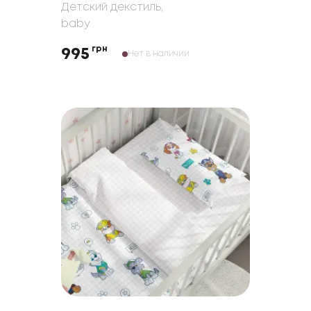
Детский декстиль
,
baby
грн
995
Нет в наличии