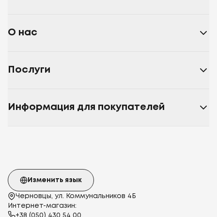
Air
Силиконизированное волокно Quadro
Air
Искусственный пух
Полиэфирное
волокно
Микрофибра
Хлопок
Хлопковая ткань
Хлопок
О нас
Батист
Внутренний чехол: 100% ПЭ
микрофибра
Микрофибра Membrana
Белый
Голубо-
серый
Серый
Светло-розовый
Светло-серый
Голубой
Послуги
80х80
детская
40x60
105x140
Информация для покупателей
Изменить язык
Черновцы, ул. Коммунальников 4Б
Интернет-магазин:
+38 (050) 430 54 00