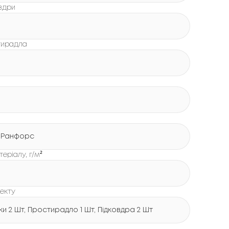
вдри
тирадла
 Ранфорс
еріалу, г/м²
екту
и 2 Шт, Простирадло 1 Шт, Підковдра 2 Шт