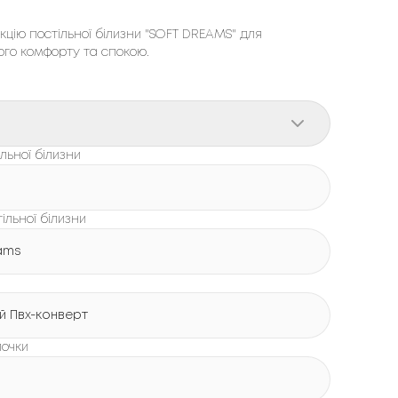
кцію постільної білизни "SOFT DREAMS" для
го комфорту та спокою.
льної білизни
тільної білизни
ams
й Пвх-конверт
лочки