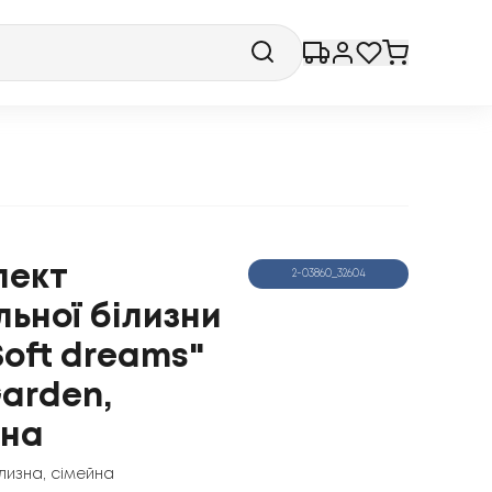
лект
2-03860_32604
льної білизни
Soft dreams"
Garden,
йна
ілизна
,
сімейна