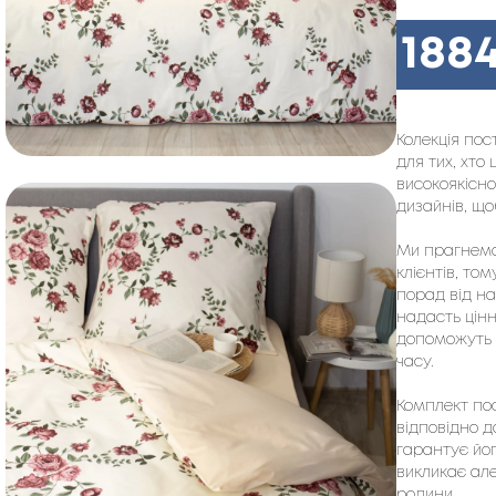
188
Колекція пос
для тих, хто
високоякісно
дизайнів, щ
Ми прагнемо
клієнтів, то
порад від н
надасть цінн
допоможуть 
часу.
Комплект пос
відповідно д
гарантує йог
викликає але
родини.