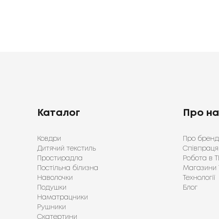
Каталог
Про н
Ковдри
Про бренд
Дитячий текстиль
Співпраця
Простирадла
Робота в Т
Постільна білизна
Магазини 
Наволочки
Технології
Подушки
Блог
Наматрацники
Рушники
Скатертини