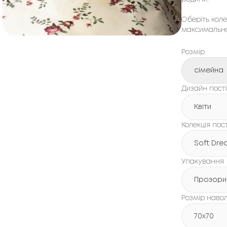
Оберіть коле
максимально
Розмір
сімейна
Дизайн пості
Квіти
Колекція пос
Soft Dre
Упакування
Прозори
Розмір наво
70x70