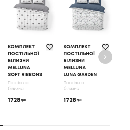
КОМПЛЕКТ
КОМПЛЕКТ
КОМ
ПОСТІЛЬНОЇ
ПОСТІЛЬНОЇ
ПОС
БІЛИЗНИ
БІЛИЗНИ
БІЛ
MELLUNA
MELLUNA
OLI
SOFT RIBBONS
LUNA GARDEN
70X
Постільна
Постільна
Пост
білизна
білизна
біли
1728
1728
165
грн
грн