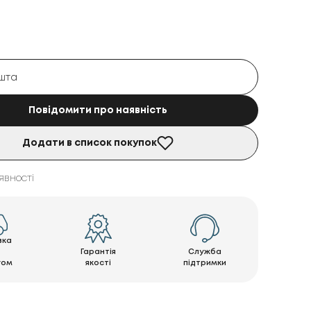
Повідомити про наявність
Додати в список покупок
явності
вка
Гарантія
Служба
гом
якості
підтримки