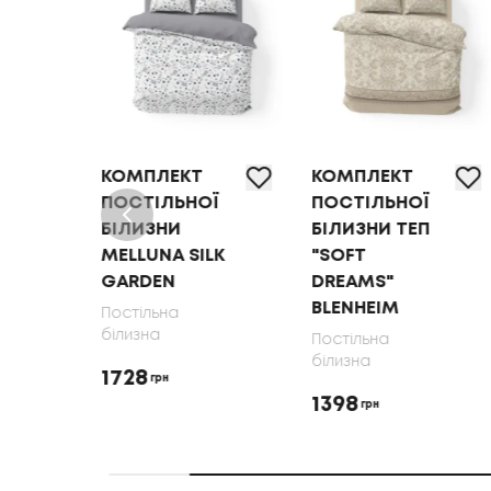
КОМПЛЕКТ
КОМПЛЕКТ
Ї
ПОСТІЛЬНОЇ
ПОСТІЛЬНОЇ
БІЛИЗНИ
БІЛИЗНИ ТЕП
MELLUNA SILK
"SOFT
GARDEN
DREAMS"
BLENHEIM
Постільна
білизна
Постільна
білизна
1728
грн
1398
грн