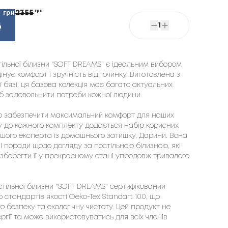
2355
грн
грн
4
1
тільної білизни "SOFT DREAMS" є ідеальним вибором
 цінує комфорт і зручність відпочинку. Виготовлена з
ї бязі, ця базова колекція має багато актуальних
об задовольнити потреби кожної людини.
 забезпечити максимальний комфорт для наших
му до кожного комплекту додається набір корисних
ашого експерта із домашнього затишку, Дарини. Вона
і поради щодо догляду за постільною білизною, які
зберегти її у прекрасному стані упродовж тривалого
тільної білизни "SOFT DREAMS" сертифікований
о стандартів якості Oeko-Tex Standart 100, що
о безпеку та екологічну чистоту. Цей продукт не
ргії та може використовуватись для всіх членів