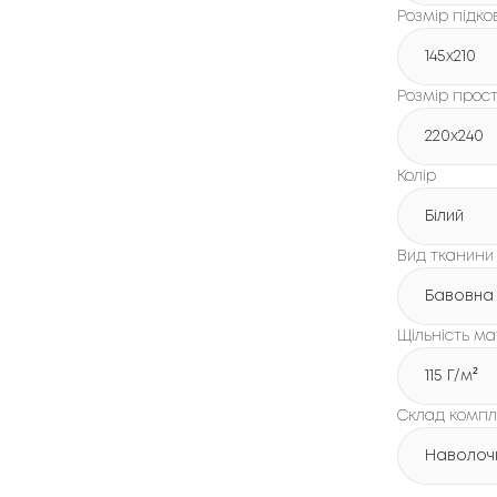
Розмір підко
145x210
Розмір прос
220x240
Колір
Білий
Вид тканини
Бавовна
Щільність мат
115 Г/м²
Склад компл
Наволочк