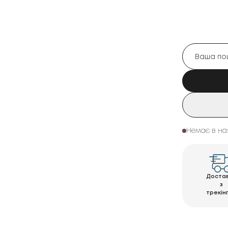
Немає в на
Доста
з
трекін