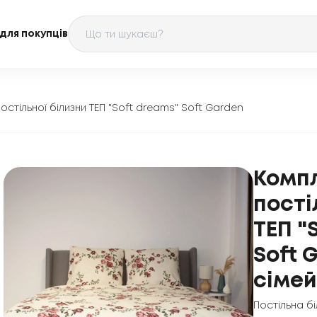
для покупців
остільної білизни ТЕП "Soft dreams" Soft Garden
Комп
пості
ТЕП "
Soft 
сіме
Постільна б