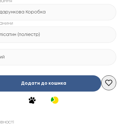
вання
дарункова Коробка
канини
лісатин (поліестр)
лий
Додати до кошика
явності