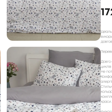
17
Ідеаль
викор
довгов
Перева
Довго 
циклі
Не по
Комфо
алергії
Стиль
кольор
компле
краси.
Унікал