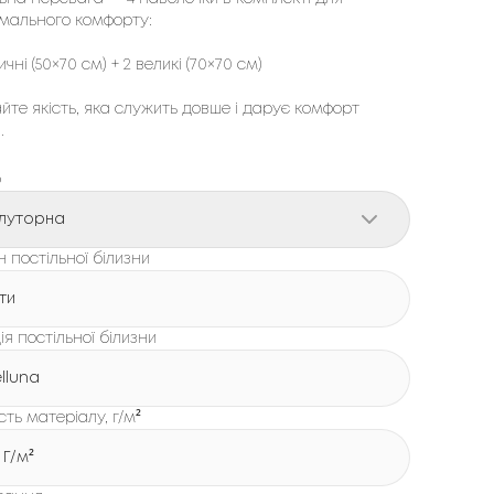
мального комфорту:
ичні (50×70 см) + 2 великі (70×70 см)
те якість, яка служить довше і дарує комфорт
.
р
луторна
 постільної білизни
іти
ія постільної білизни
lluna
сть матеріалу, г/м²
 Г/м²