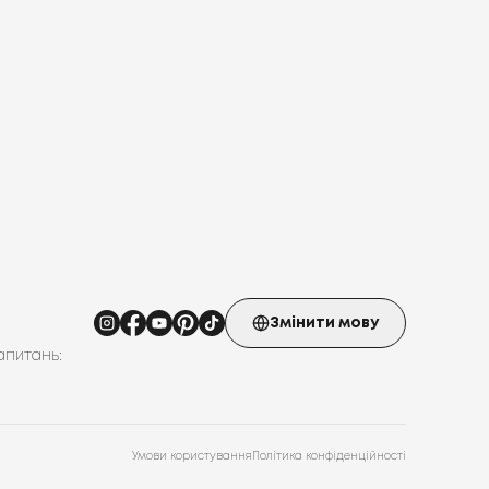
Змінити мову
апитань:
Умови користування
Політика конфіденційності