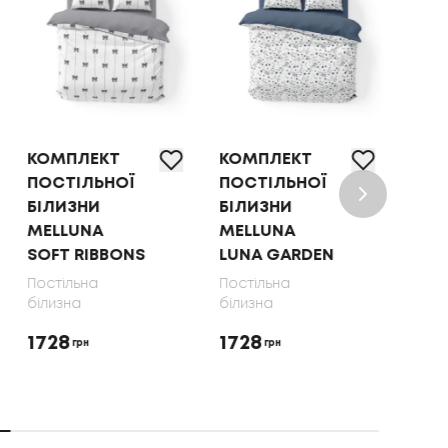
КОМПЛЕКТ
КОМПЛЕКТ
КОМ
ПОСТІЛЬНОЇ
ПОСТІЛЬНОЇ
ПОС
БІЛИЗНИ
БІЛИЗНИ
БІЛ
MELLUNA
MELLUNA
OLI
SOFT RIBBONS
LUNA GARDEN
70X
Постільна
Постільна
Пост
білизна
білизна
біли
1728
1728
165
грн
грн