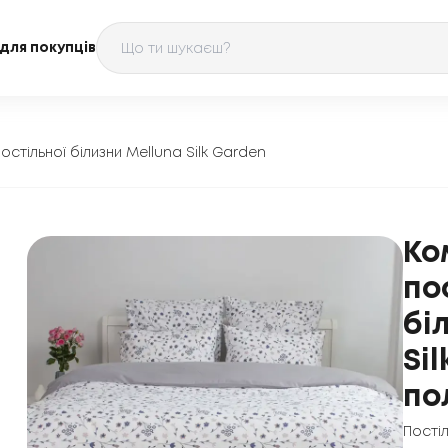
для покупців
остільної білизни Melluna Silk Garden
Ко
по
бі
Si
по
Пості