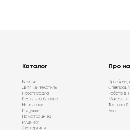
Каталог
Про н
Ковдри
Про бренд
Дитячий текстиль
Співпраця
Простирадла
Робота в Т
Постільна білизна
Магазини 
Наволочки
Технології
Подушки
Блог
Наматрацники
Рушники
Скатертини