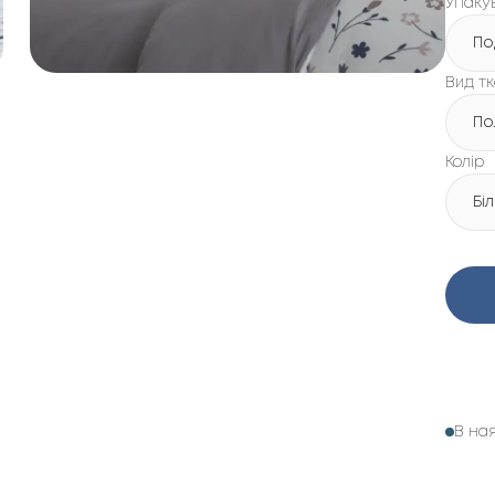
Упаку
По
Вид т
По
Колір
Бі
В на