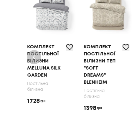
КОМПЛЕКТ
КОМПЛЕКТ
Ї
ПОСТІЛЬНОЇ
ПОСТІЛЬНОЇ
БІЛИЗНИ
БІЛИЗНИ ТЕП
MELLUNA SILK
"SOFT
GARDEN
DREAMS"
BLENHEIM
Постільна
білизна
Постільна
білизна
1728
грн
1398
грн