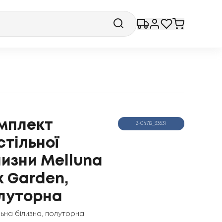
мплект
2-04712_33531
стільної
лизни Melluna
lk Garden,
луторна
льна білизна
,
полуторна