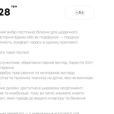
грн
28
1
ний вибір постільної білизни для щоденного
истання вдома або як подарунок — поєднує
ічність, комфорт і красу в одному комплекті.
ги такої постелі:
служитиме, зберігаючи гарний вигляд. Гарантія 200+
в прання.
требує прасування та не втрачає вигляду.
ртна та приємна тканина на дотик, яка не викликає
.
ний дизайн: доступна в широкому асортименті
ів та комбінацій, тому ви легко зможете знайти
кт, який підійде до вашого інтер’єру та бачення
ьна перевага — 4 наволочки в комплекті для