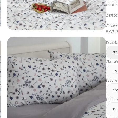
макси
2 клас
Обирай
щодня
Розмі
по
Дизайн
Кв
Колекц
Me
Щільні
145