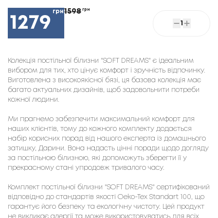
1598
грн
грн
1279
1
Колекція постільної білизни "SOFT DREAMS" є ідеальним
вибором для тих, хто цінує комфорт і зручність відпочинку.
Виготовлена з високоякісної бязі, ця базова колекція має
багато актуальних дизайнів, щоб задовольнити потреби
кожної людини.
Ми прагнемо забезпечити максимальний комфорт для
наших клієнтів, тому до кожного комплекту додається
набір корисних порад від нашого експерта із домашнього
затишку, Дарини. Вона надасть цінні поради щодо догляду
за постільною білизною, які допоможуть зберегти її у
прекрасному стані упродовж тривалого часу.
Комплект постільної білизни "SOFT DREAMS" сертифікований
відповідно до стандартів якості Oeko-Tex Standart 100, що
гарантує його безпеку та екологічну чистоту. Цей продукт
не викликає алергії та може використовуватись для всіх