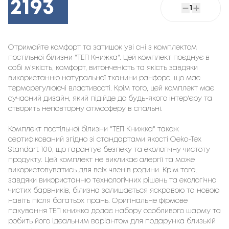
2193
1
Отримайте комфорт та затишок уві сні з комплектом
постільної білизни "ТЕП Книжка". Цей комплект поєднує в
собі м'якість, комфорт, витонченість та якість завдяки
використанню натуральної тканини ранфорс, що має
терморегулюючі властивості. Крім того, цей комплект має
сучасний дизайн, який підійде до будь-якого інтер'єру та
створить неповторну атмосферу в спальні.
Комплект постільної білизни "ТЕП Книжка" також
сертифікований згідно зі стандартами якості Oeko-Tex
Standart 100, що гарантує безпеку та екологічну чистоту
продукту. Цей комплект не викликає алергії та може
використовуватись для всіх членів родини. Крім того,
завдяки використанню технологічних рішень та екологічно
чистих барвників, білизна залишається яскравою та новою
навіть після багатьох прань. Оригінальне фірмове
пакування ТЕП книжка додає набору особливого шарму та
робить його ідеальним варіантом для подарунка близькій