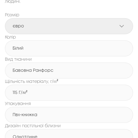
людині.
Розмір
євро
Колір
Білий
Вид тканини
Бавовна Ранфорс
Щільність матеріалу, г/м²
115 Г/м²
Упакування
Пвх-книжка
Дизайн постільної білизни
Однотонне