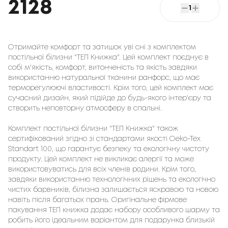
2128
1
Отримайте комфорт та затишок уві сні з комплектом
постільної білизни "ТЕП Книжка". Цей комплект поєднує в
собі м'якість, комфорт, витонченість та якість завдяки
використанню натуральної тканини ранфорс, що має
терморегулюючі властивості. Крім того, цей комплект має
сучасний дизайн, який підійде до будь-якого інтер'єру та
створить неповторну атмосферу в спальні.
Комплект постільної білизни "ТЕП Книжка" також
сертифікований згідно зі стандартами якості Oeko-Tex
Standart 100, що гарантує безпеку та екологічну чистоту
продукту. Цей комплект не викликає алергії та може
використовуватись для всіх членів родини. Крім того,
завдяки використанню технологічних рішень та екологічно
чистих барвників, білизна залишається яскравою та новою
навіть після багатьох прань. Оригінальне фірмове
пакування ТЕП книжка додає набору особливого шарму та
робить його ідеальним варіантом для подарунка близькій