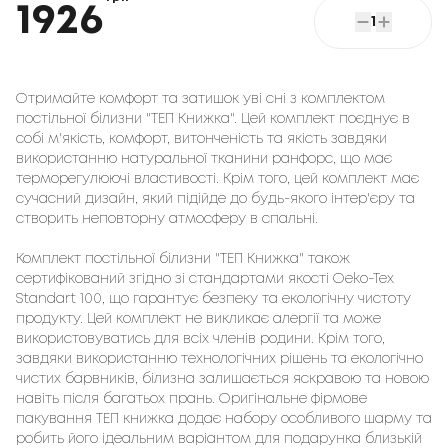
1926
1
Отримайте комфорт та затишок уві сні з комплектом
постільної білизни "ТЕП Книжка". Цей комплект поєднує в
собі м'якість, комфорт, витонченість та якість завдяки
використанню натуральної тканини ранфорс, що має
терморегулюючі властивості. Крім того, цей комплект має
сучасний дизайн, який підійде до будь-якого інтер'єру та
створить неповторну атмосферу в спальні.
Комплект постільної білизни "ТЕП Книжка" також
сертифікований згідно зі стандартами якості Oeko-Tex
Standart 100, що гарантує безпеку та екологічну чистоту
продукту. Цей комплект не викликає алергії та може
використовуватись для всіх членів родини. Крім того,
завдяки використанню технологічних рішень та екологічно
чистих барвників, білизна залишається яскравою та новою
навіть після багатьох прань. Оригінальне фірмове
пакування ТЕП книжка додає набору особливого шарму та
робить його ідеальним варіантом для подарунка близькій