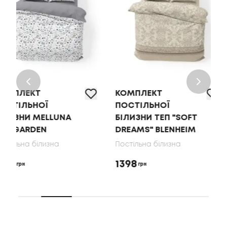
КОМПЛЕКТ
КОМПЛЕКТ
ПОСТІЛЬНОЇ
ПОСТІЛЬНОЇ
БІЛИЗНИ ТЕП "SOFT
БІЛИЗНИ MELL
DREAMS" BLENHEIM
SOFT RIBBONS
Постільна білизна
Постільна білизн
1398
1728
грн
грн