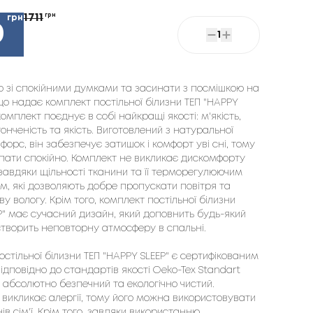
1711
грн
грн
0
1
ко зі спокійними думками та засинати з посмішкою на 
що надає комплект постільної білизни ТЕП "HAPPY 
 комплект поєднує в собі найкращі якості: м'якість, 
онченість та якість. Виготовлений з натуральної 
орс, він забезпечує затишок і комфорт уві сні, тому 
пати спокійно. Комплект не викликає дискомфорту 
 завдяки щільності тканини та її терморегулюючим 
м, які дозволяють добре пропускати повітря та 
у вологу. Крім того, комплект постільної білизни 
P" має сучасний дизайн, який доповнить будь-який 
створить неповторну атмосферу в спальні.

стільної білизни ТЕП "HAPPY SLEEP" є сертифікованим 
дповідно до стандартів якості Oeko-Tex Standart 
н абсолютно безпечний та екологічно чистий. 
 викликає алергії, тому його можна використовувати 
нів сім'ї. Крім того, завдяки використанню 