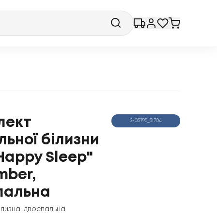
лект
2-03795_31704
льної білизни
Happy Sleep"
Ember,
пальна
ілизна
,
двоспальна