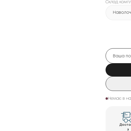
Склад комп
Наволочк
Немає в на
Доста
з