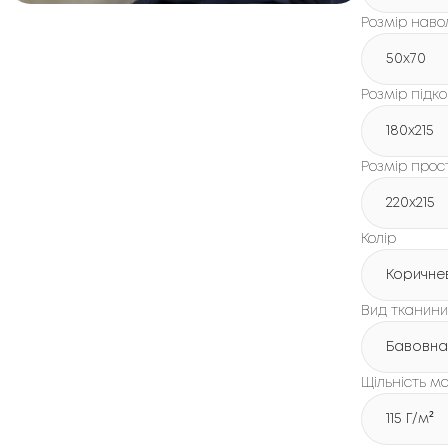
Розмір наво
50x70
Розмір підк
180х215
Розмір про
220х215
Колір
Коричне
Вид тканини
Бавовна
Щільність ма
115 Г/м²