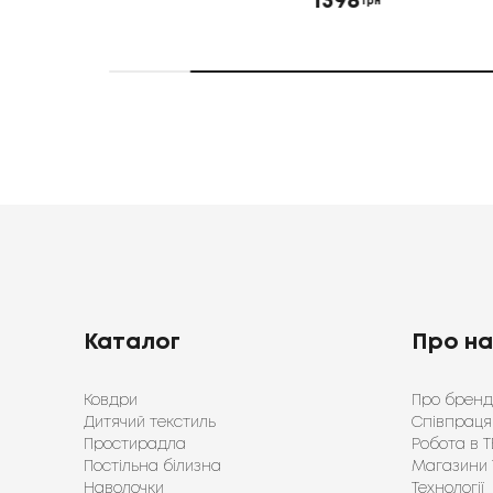
1398
грн
Каталог
Про н
Ковдри
Про бренд
Дитячий текстиль
Співпраця
Простирадла
Робота в Т
Постільна білизна
Магазини 
Наволочки
Технології