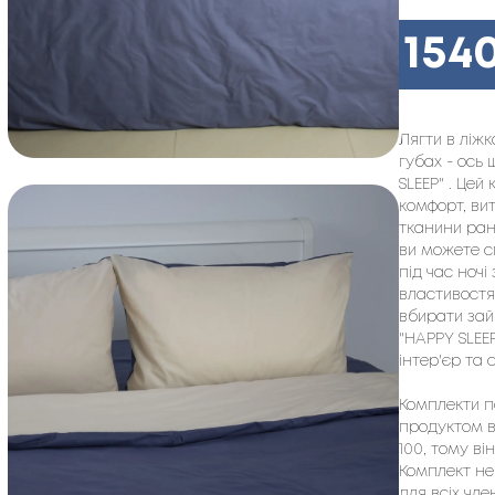
154
Лягти в ліж
губах - ось 
SLEEP" . Цей
комфорт, вит
тканини ранф
ви можете с
під час ночі
властивостя
вбирати зайв
"HAPPY SLEE
інтер'єр та 
Комплекти по
продуктом ві
100, тому ві
Комплект не
для всіх чле