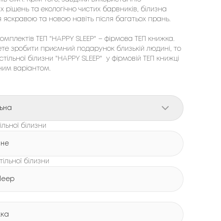
х рішень та екологічно чистих барвників, білизна 
 яскравою та новою навіть після багатьох прань.

мплектів ТЕП "HAPPY SLEEP" – фірмовa ТЕП книжка. 
ете зробити приємний подарунок близькій людині, то 
тільної білизни "HAPPY SLEEP"  у фірмовій ТЕП книжці 
ним варіантом.
ьна
льної білизни
нне
тільної білизни
leep
жка