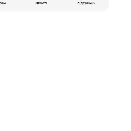
гом
якості
підтримки