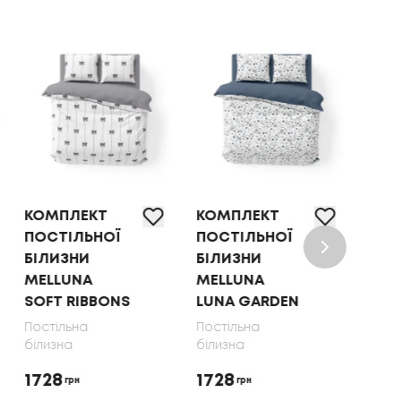
КОМПЛЕКТ
КОМПЛЕКТ
КОМ
ПОСТІЛЬНОЇ
ПОСТІЛЬНОЇ
ПОС
БІЛИЗНИ
БІЛИЗНИ
БІЛ
MELLUNA
MELLUNA
OLI
SOFT RIBBONS
LUNA GARDEN
70X
Постільна
Постільна
Пост
білизна
білизна
біли
1728
1728
165
грн
грн