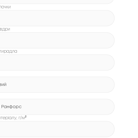
лочки
овдри
стирадла
вий
 Ранфорс
теріалу, г/м²