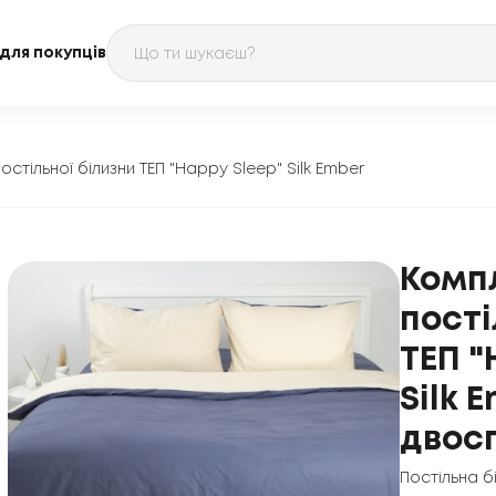
для покупців
остільної білизни ТЕП "Happy Sleep" Silk Ember
Комп
пості
ТЕП "
Silk 
двос
Постільна б