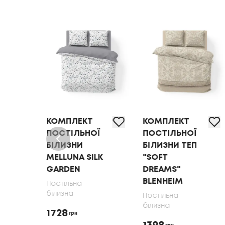
КОМПЛЕКТ
КОМПЛЕКТ
Ї
ПОСТІЛЬНОЇ
ПОСТІЛЬНОЇ
БІЛИЗНИ
БІЛИЗНИ ТЕП
MELLUNA SILK
"SOFT
GARDEN
DREAMS"
BLENHEIM
Постільна
білизна
Постільна
білизна
1728
грн