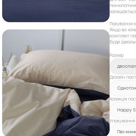
технологічни
залишається
Пакування ко
Якщо ви хоч
комплект пос
буде ідеаль
Розмір
двоспал
Дизайн пості
Одното
Колекція пос
Happy S
Упакування
Пвх-кни